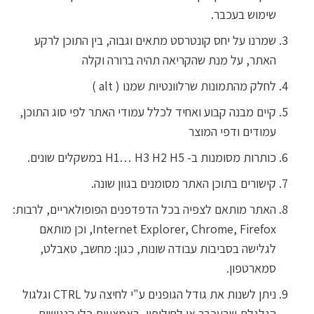
שימוש בעכבר.
שמרנו על יחס קונטרסט מתאים וגבוה, בין התוכן לרקע
האתר, על מנת שהקריאה תהיה ברורה וקלה
לחלק מהתמונות שרלוונטיות שמנו ( alt )
קיים מבנה קבוע ואחיד לכלל עמודי האתר לפי סוג התוכן,
עמודים ודפי המוצר
כותרות מסומנות ב- H1… H3 H2 H5 במשקלים שונים.
קישורים בתוכן האתר מסומנים בגוון שונה.
האתר מותאם לצפיה בכל הדפדפנים הפופולאריים, לרבות:
Internet Explorer, Chrome, Firefox, וכן מותאם
לגלישה בסביבות עבודה שונות, כגון: מחשב, טאבלט,
סמארטפון.
ניתן לשנות את גודל הגופנים ע"י לחיצה על CTRL וגלגול
הגלגלת שבעכבר או לחילופין, באמצעות כלי הנגישות.