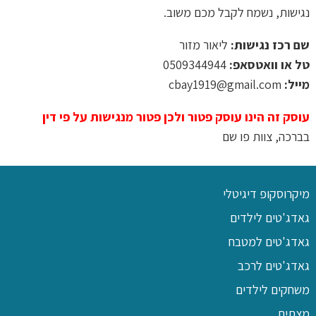
נגישות, נשמח לקבל מכם משוב.
שם רכז נגישות:
ליאור מזור
טל או וואטסאפ:
0509344944
מייל:
cbay1919@gmail.com
עוסק זה הינו עוסק פטור ולכן פטור מנגישות על פי דין
בברכה, צוות פו שם
מיקרוסקופ דיגיטלי
גאדג'טים לילדים
גאדג'טים למטבח
גאדג'טים לרכב
משחקים לילדים
מצתים