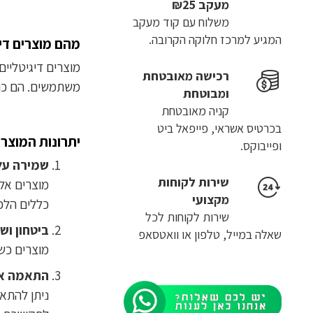
מעקב ₪25
משלוח​ עם קוד מעקב
המגיע למרכז חלוקה הקרובה.
מהם מוצרים די
מוצרים דיגיטליי
רכישה​ ​מאובטחת
משתמשים. הם כול
ומבוטחת
קניה מאובטחת
בכרטיס אשראי, פייפאל ביט
יתרונות המוצרי
ופייבוקס.
שמירה על
שירות לקוחות
מוצרים אלו
מקצועי
כללים הלכת
שירות לקוחות לכל
ביטחון וש
שאלה במייל, טלפון או וואטסאפ
מוצרים כשר
התאמה א
ניתן להתא