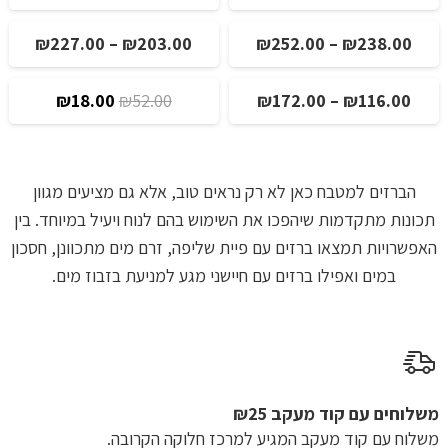
היה:
הוא:
מחירי
₪499.00.
₪990.00.
טווח
טווח
₪
227.00
–
₪
203.00
₪
252.00
–
₪
238.00
מבצע!
מבצע!
עד
מחירים:
מחירי
טווח
המחיר
המחיר
₪
18.00
₪
52.00
₪
172.00
–
₪
116.00
מבצע!
מבצע!
עד
עד
מחירים:
המקורי
הנוכחי
היה:
הוא:
עד
₪52.00.
₪18.00.
הברזים למטבח כאן לא רק נראים טוב, אלא גם מציעים מגוון
תכונות מתקדמות שיהפכו את השימוש בהם לנוח ויעיל במיוחד. בין
האפשרויות תמצאו ברזים עם פיית שליפה, זרם מים מתכוונן, חסכון
במים ואפילו ברזים עם חיישני מגע למניעת בזבוז מים.
משלוחים עם קוד מעקב ₪25
משלוח​ עם קוד מעקב המגיע למרכז חלוקה הקרובה.