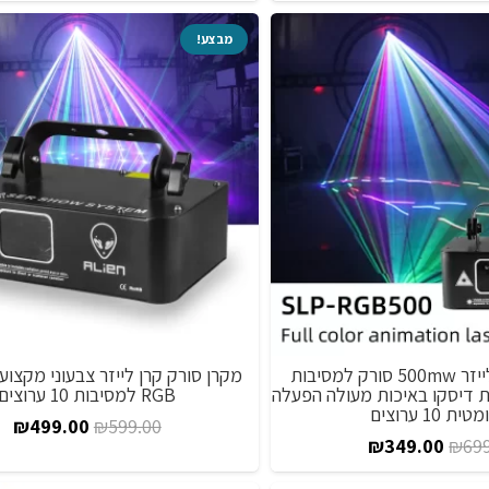
מ
₪169.00.
₪199.00.
מבצע!
ע
מקרן סורק קו לייזר 500mw סורק למסיבות
ורות דיסקו באיכות מעולה הפעלה
RGB למסיבות 10 ערוצים
ת 10 ערוצים
המחיר
המ
₪
499.00
₪
599.00
המחיר
המחיר
₪
349.00
₪
69
המקורי
הנ
המקורי
הנוכחי
היה:
הו