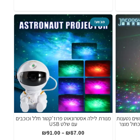
חירים:
מחירים:
ד
עד
מבצע!
ר צבעוניות למסיבות 4 ראשים נטענות
מנורת לילה אסטרונאוט פרוז'קטור חלל וכוכבים
דום וכחול מוצר
עם שלט USB
טווח
₪
91.00
–
₪
87.00
ווח