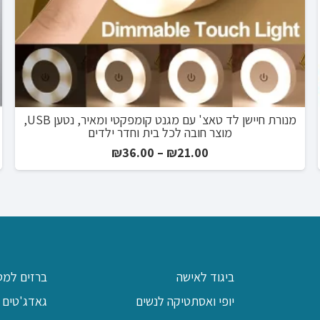
מנורת חיישן לד טאצ' עם מגנט קומפקטי ומאיר, נטען USB,
מוצר חובה לכל בית וחדר ילדים
טווח
₪
36.00
–
₪
21.00
מחירים:
עד
ביגוד לאישה
ברזים למט
יופי ואסתטיקה לנשים
גאדג'טים 