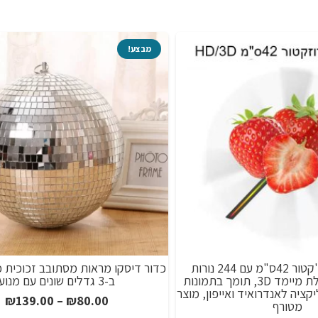
מבצע!
הולוגרמה פרוז'קטור 42ס"מ עם 244 נורות
כדור דיסקו מראות מסתובב זכוכית כ
באיכות HD ובתלת מיימד 3D, תומך בתמונות
ב-3 גדלים שונים עם מנוע
קציה לאנדרואיד ואייפון, מוצר
ט
₪
139.00
–
₪
80.00
מטורף