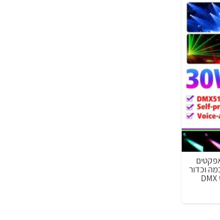
₪199.00.
₪239.00.
₪499.0
פין LED עוצמתית 30W אפקטים
ם מושלמים למסיבות, DJ, במה וכדור
חיר
וכחי
א: