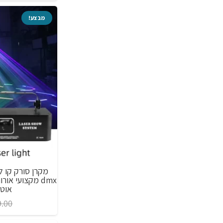
מבצע!
dmx מקצועי א
אוטומטי
9.00