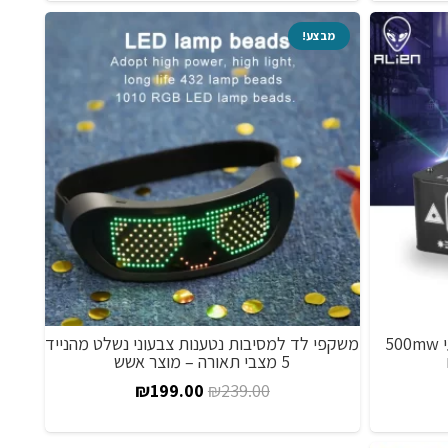
חירים:
מבצע!
ד
מקרן סורק קרן לייזר צבעוני מקצועי 500mw
משקפי לד למסיבות נטענות צבעוני נשלט מהנייד
5 מצבי תאורה – מוצר אשש
חיר
המחיר
המחיר
₪
199.00
₪
239.00
וכחי
המקורי
הנוכחי
א:
היה:
הוא: