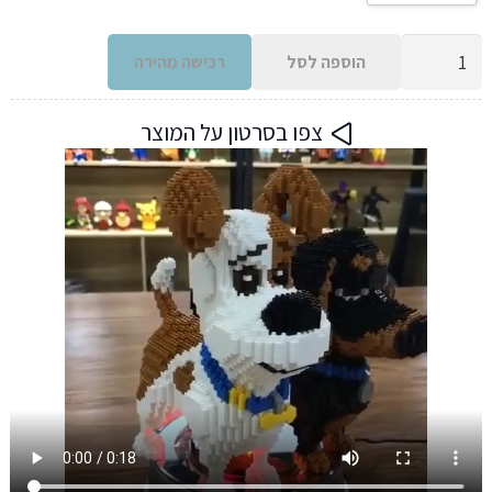
כמות
הוספה לסל
רכישה מהירה
של
אוסף
צפו בסרטון על המוצר
כלבים
מיני
לגו
להרכבה
12
דגמים
לבחירה
1300
חתיכות