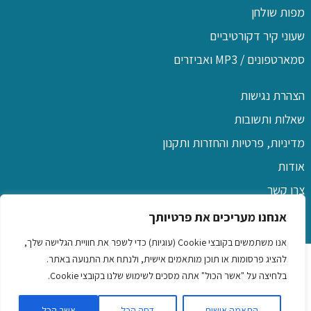
מפות שולחן
שעוני קיר דקורטיביים
סמארטפונים / MP3 ואביזרים
הצהרת נגישות
שאלות ותשובות
מדיניות, פרטיות והחזרות ותקנון
אודות
צרו קשר
אנחנו מעריכים את פרטיותך
אנו משתמשים בקובצי Cookie (עוגיות) כדי לשפר את חוויית הגלישה שלך,
כל הזכויות שמורות לפו שם
להציג פרסומות או תוכן מותאמים אישית, ולנתח את התנועה באתר.
בלחיצה על "אשר הכול" אתה מסכים לשימוש שלנו בקובצי Cookie.
שמלות לילדות
|
כיסוי ראש לנשים
|
שמלות לנשים ונערות
|
שעוני
התאמה אישית
דחה הכל
אשר הכל