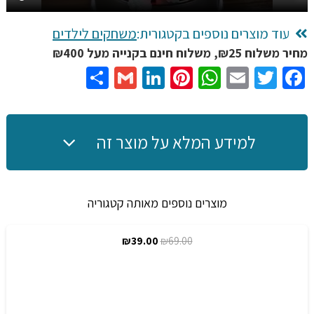
עוד מוצרים נוספים בקטגורית:
משחקים לילדים
מחיר משלוח ₪25, משלוח חינם בקנייה מעל ₪400
Share
Gmail
LinkedIn
Pinterest
WhatsApp
Email
Twitter
Facebook
למידע המלא על מוצר זה
מוצרים נוספים מאותה קטגוריה
המחיר
המחיר
₪
39.00
₪
69.00
מבצע!
המקורי
הנוכחי
היה:
הוא:
₪39.00.
₪69.00.