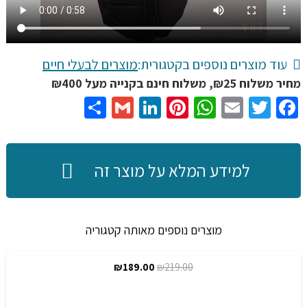
עוד מוצרים נוספים בקטגורית:
מוצרים לבעלי חיים
מחיר משלוח ₪25, משלוח חינם בקנייה מעל ₪400
Share
Gmail
LinkedIn
Pinterest
WhatsApp
Email
Twitter
Facebook
למידע המלא על מוצר זה
מוצרים נוספים מאותה קטגוריה
המחיר
המחיר
₪
189.00
₪
219.00
מבצע!
המקורי
הנוכחי
היה:
הוא: