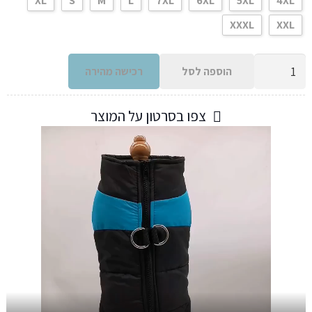
XL
S
M
L
7XL
6XL
5XL
4XL
XXXL
XXL
כמות
הוספה לסל
רכישה מהירה
של
אפודה
צפו בסרטון על המוצר
מחממת
לכלבים
איכותית
עם
רוכסן
-
4
צבעים
לבחירה