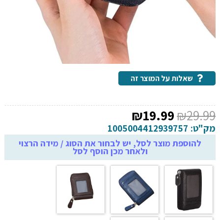
שאלות על המוצר זה
המחיר
המחיר
₪
19.99
₪
29.99
המקורי
הנוכחי
מק"ט:
1005004412939757
היה:
הוא:
להוספת מוצר לסל, יש לבחור את הסוג / מידה הרצוי
ולאחר מכן הוסף לסל
₪19.99.
₪29.99.