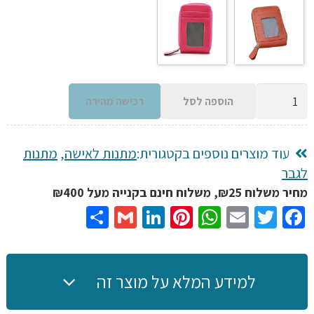
כמות
הוספה לסל
רכישה מהירה
של
ארנק
קומפקטי
עוד מוצרים נוספים בקטגורית:
מתנות לאישה
,
מתנות
לכרטיסי
לגבר
אשראי
מחיר משלוח ₪25, משלוח חינם בקנייה מעל ₪400
ורישיון
Share
Gmail
LinkedIn
Pinterest
WhatsApp
Email
Twitter
Facebook
מחולק
מעור
PU
למידע המלא על מוצר זה
בגודל
2.5X5