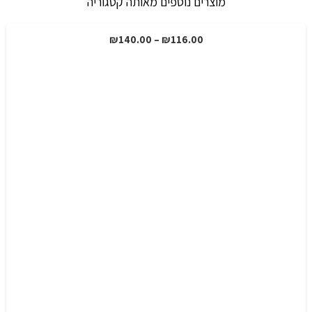
מוצרים נוספים מאותה קטגוריה
טווח
₪
140.00
–
₪
116.00
מבצע!
מחירים:
עד