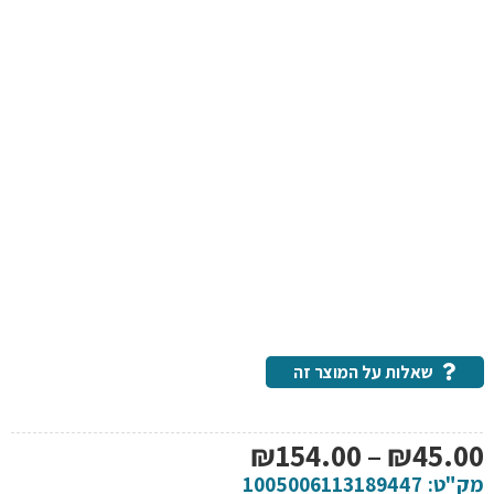
שאלות על המוצר זה
טווח
₪
154.00
–
₪
45.00
מחירים:
מק"ט:
1005006113189447