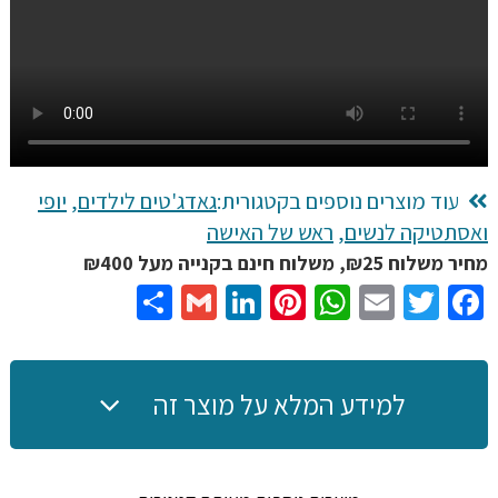
שיער
ואיפור
כולל
מעמד
שולחני
עוד מוצרים נוספים בקטגורית:
גאדג'טים לילדים
,
יופי
ואסתטיקה לנשים
,
ראש של האישה
מחיר משלוח ₪25, משלוח חינם בקנייה מעל ₪400
Share
Gmail
LinkedIn
Pinterest
WhatsApp
Email
Twitter
Facebook
למידע המלא על מוצר זה