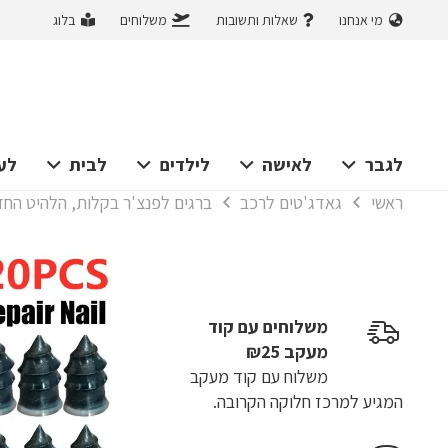
מי אנחנו
שאלות ותשובות
משלוחים
בלוג
לגבר
לאישה
לילדים
לבית
לע
ראשי
גאדג'טים לרכב
ברגים לפנצ'ר בקלות, הלהיט החד
משלוחים עם קוד
מעקב ₪25
משלוח​ עם קוד מעקב
המגיע למרכז חלוקה הקרובה.