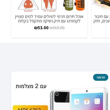
עם חיבור
אוהל חירום תרמי לטיולים עמיד למים מצויין
16 מצבי הבהובים, חזק
לקמפינג עם תיק נשיקה מתקפל בקלות
המחיר
המחיר
₪
53.00
₪
165.00
ווח
המקורי
הנוכחי
חירים:
היה:
הוא:
₪53.00.
₪165.00.
ד
מבצע!
מ