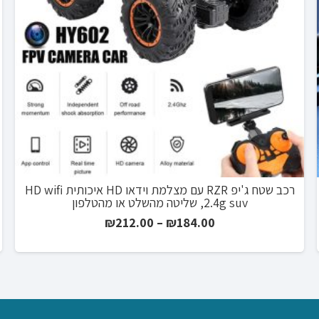
רכב שטח ג'יפ RZR עם מצלמת וידאו HD איכותית HD wifi
2.4g suv, שליטה מהשלט או מהטלפון
טווח
₪
212.00
–
₪
184.00
מחירים:
עד