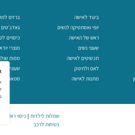
ביגוד לאישה
ברזים למט
יופי ואסתטיקה לנשים
גאדג'טים 
ראש של האישה
כיסויים לס
שעוני נשים
מוצרי יודא
תכשיטים לאישה
מפות שולח
לאם ולתינוק
שעוני קיר 
א
מתנות לאישה
סמארטפונים / MP3 ו
ל
ב
שמלות לילדות
|
כיסוי ראש לנש
בטיחות לרכב