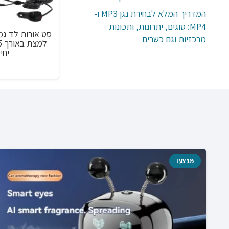
המדריך המלא לבחירת נגן MP3 ו-
MP4: סוגים, יתרונות, ותכונות
מפיץ ריח חכם אוטומטי לרכב בריחות שונים עם
סט אורות לד ג
מרכזיות וגם כשרים
אורות לייזר
יחידות
טווח
₪
217.00
–
₪
115.00
מחירים:
עד
מבצע!