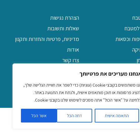
בח
הצהרת נגישות
למטבח
שאלות ותשובות
פות וכסאות
מדיניות, פרטיות והחזרות ותקנון
יקה
אודות
ן
צרו קשר
דקורטיביים
נחנו מעריכים את פרטיותך
אביזרים
אנו משתמשים בקובצי Cookie (עוגיות) כדי לשפר את חוויית הגלישה שלך,
הציג פרסומות או תוכן מותאמים אישית, ולנתח את התנועה באתר.
לחיצה על "אשר הכול" אתה מסכים לשימוש שלנו בקובצי Cookie.
התאמה אישית
דחה הכל
אשר הכל
ים
|
שמלות לנשים ונערות
|
שעוני יד לגברים ונשים
|
נורות