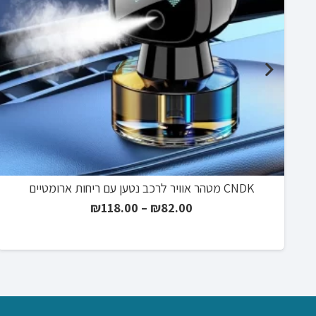
גן
CNDK מטהר אוויר לרכב נטען עם ריחות ארומטיים
טווח
₪
118.00
–
₪
82.00
מחירים:
עד