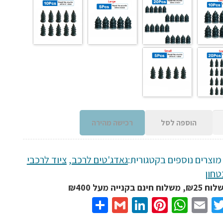
הוספה לסל
רכישה מהירה
מוצרים נוספים בקטגורית:
גאדג'טים לרכב
,
ציוד לרכבי
טחון
נם בקנייה מעל ₪400
Share
Gmail
LinkedIn
Pinterest
WhatsApp
Email
Twitter
Facebo