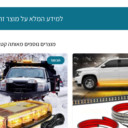
לכל
כלי
למידע המלא על מוצר זה
שטח,
מתאים
לכל
סוגי
מוצרים נוספים מאותה קטג
הצמיגים
מבצע!