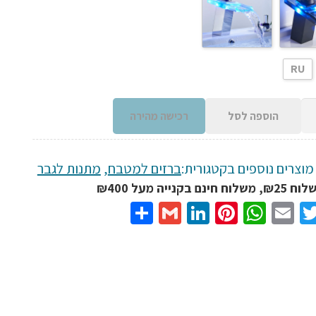
RU
הוספה לסל
רכישה מהירה
מוצרים נוספים בקטגורית:
ברזים למטבח
,
מתנות לגבר
נם בקנייה מעל ₪400
Share
Gmail
LinkedIn
Pinterest
WhatsApp
Email
Twitter
Facebo