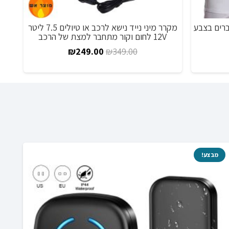
רים בצבע
מקרר מיני נייד נישא לרכב או טיולים 7.5 ליטר
12V לחום וקור מתחבר למצת של הרכב
וח
המחיר
המחיר
₪
249.00
₪
349.00
ירים:
המקורי
הנוכחי
היה:
הוא:
₪249.00.
₪349.00.
מבצע!
מ