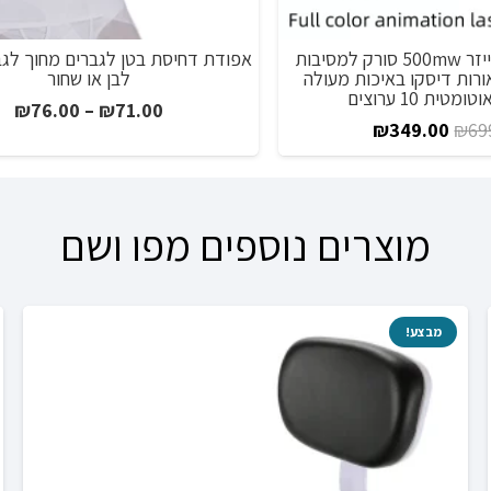
מקרן סורק קו לייזר 500mw סורק למסיבות
אפודת דחיסת בטן לגברים מחוך לגב
 אורות דיסקו באיכות מעולה
לבן או שחור
טית 10 ערוצים
טו
₪
76.00
–
₪
71.00
המחיר
המחיר
₪
349.00
₪
69
מח
המקורי
הנוכחי
היה:
הוא:
עד
₪349.00.
₪699.00.
מוצרים נוספים מפו ושם
מבצע!