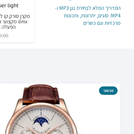
המדריך המלא לבחירת נגן MP3 ו-
MP4: סוגים, יתרונות, ותכונות
ברז נשלף למטבח מעוצב גמיש מנירוסטה, 2
מצבי זרימה בשחור או כסף כולל הצנרת
dmx מקצועי
מרכזיות וגם כשרים
הפעלה אוטומ
טווח
₪
252.00
–
₪
238.00
9.00
מחירים:
עד
מבצע!