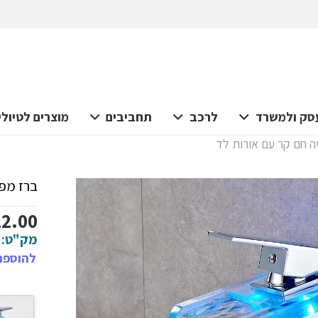
סק ולמשרד
לרכב
תחביבים
מוצרים לטיולי
 חם קר עם אורות לד
ברז מפ
12.00
מק"ט:
להוספת 