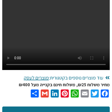
כף
יד
ידני
לבדיקות
אבטחה
עם
רגישות
גבוהה
עוד מוצרים נוספים בקטגורית:
מוצרים לעסק
מחיר משלוח ₪25, משלוח חינם בקנייה מעל ₪400
Share
Gmail
LinkedIn
Pinterest
WhatsApp
Email
Twitter
Facebook