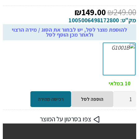
המחיר
המחיר
₪
149.00
₪
249.00
המקורי
הנוכחי
מק"ט:
1005006498172800
היה:
הוא:
להוספת מוצר לסל, יש לבחור את הסוג / מידה הרצוי
ולאחר מכן הוסף לסל
₪149.00.
₪249.00.
10 במלאי
כמות
הוספה לסל
רכישה מהירה
של
גלאי
צפו בסרטון על המוצר
נשקים
למאבטחים
מגנטי