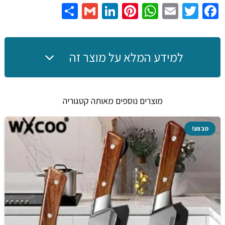
Share
Gmail
LinkedIn
Pinterest
WhatsApp
Email
Twitter
Facebook
לחדר
שינה
ולחדרים
גדולים
למידע המלא על מוצר זה
מוצרים נוספים מאותה קטגוריה
מבצע!