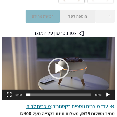
כמות
הוספה לסל
רכישה מהירה
של
דיפיוזרים
צפו בסרטון על המוצר
מפיץ
נגן
ריח
וידאו
ועשן
לשמנים
ארומתרפיים
בנפח
250
מיליליטר,
מפיץ
00:58
00:00
אוויר
עוד מוצרים נוספים בקטגורית:
מוצרים לבית
ולחות
מחיר משלוח ₪25, משלוח חינם בקנייה מעל ₪400
לבית,