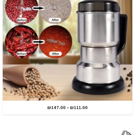
טווח
₪
147.00
–
₪
111.00
מחירים:
עד