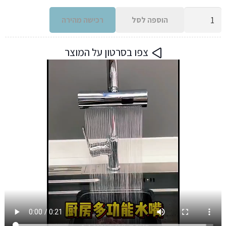
כמות
הוספה לסל
רכישה מהירה
של
הרחבה
צפו בסרטון על המוצר
אוניברסלית
לברז
מטבח
ללא
צורך
בהתקנה,
עם
3
מצבים
שונים
מוצר
פצצה
חוסך