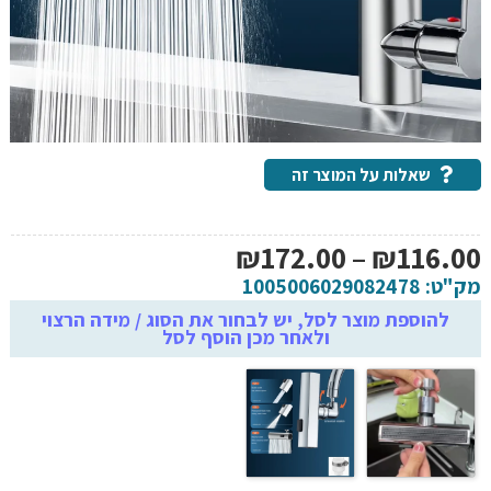
שאלות על המוצר זה
טווח
₪
172.00
–
₪
116.00
מחירים:
מק"ט:
1005006029082478
להוספת מוצר לסל, יש לבחור את הסוג / מידה הרצוי
ולאחר מכן הוסף לסל
עד