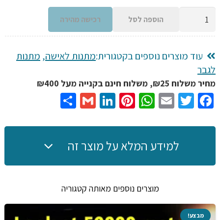
כמות
הוספה לסל
רכישה מהירה
של
זכוכית
מגדלת
עוד מוצרים נוספים בקטגורית:
מתנות לאישה
,
מתנות
כף
לגבר
יד
מחיר משלוח ₪25, משלוח חינם בקנייה מעל ₪400
12
Share
Gmail
LinkedIn
Pinterest
WhatsApp
Email
Twitter
Facebook
30X
LED
מוארת
למידע המלא על מוצר זה
עבוד
קריאה
או
מוצרים נוספים מאותה קטגוריה
כל
דבר
מבצע!
קטן