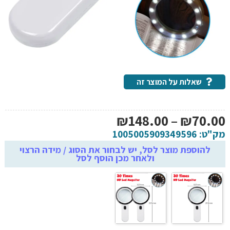
שאלות על המוצר זה
טווח
₪
148.00
–
₪
70.00
מחירים:
מק"ט:
1005005909349596
להוספת מוצר לסל, יש לבחור את הסוג / מידה הרצוי
ולאחר מכן הוסף לסל
עד