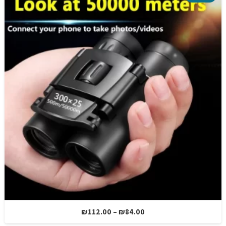
טווח
₪
325.00
–
₪
249.00
מחירים: