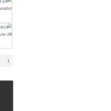
כמות
של
טרקטור
ומשאית
משא
כבד
עם
שלט