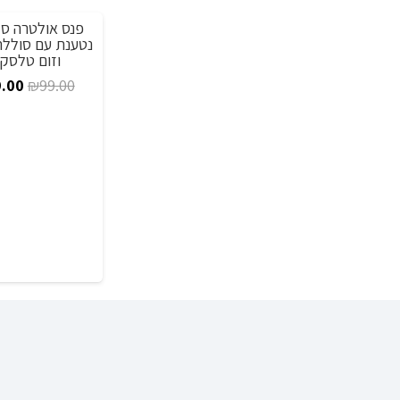
מבצע!
נטענת עם סוללת
וזום טלסקו
המח
.00
₪
99.00
המקו
היה:
.00.