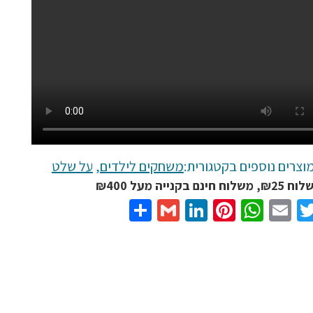
וצרים נוספים בקטגורית:
משחקים לילדים
,
על שלט
נם בקנייה מעל ₪400
Share
Gmail
LinkedIn
Pinterest
WhatsApp
Email
Twitter
Facebo