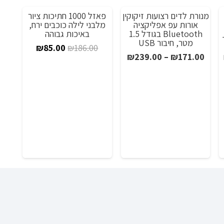
מנורת לדים רצועות זיקוקין
פאזל 1000 חתיכות ציור
מבצע!
מבצע!
מ
אורות עפ אפליקציה
מלבני לילה כוכבים ירח,
Bluetooth בגודל 1.5
באיכות גבוהה
סך
מטר, חיבור USB
המחיר
המחיר
₪
85.00
₪
186.00
טווח
₪
239.00
–
₪
171.00
המקורי
הנוכחי
מחירים:
היה:
הוא:
חיר
₪85.00.
₪186.00.
וכחי
עד
רח
א:
₪199.0
8K/4K
00