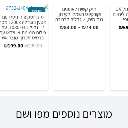
פנס אולטרה סגול UV
תיק קשיח לאופנים
מבצע!
מבצע!
 ליתיום
וקורקינט חשמלי לקידון,
מיקרוסקופ דיגיטלי עם
פי
נגד מים, 2 גדלים לבחירה
מטען והגדלה 1200x מ
יר
המחיר
טווח
7" גדול 1080FHD, עם
₪
83.00
–
₪
74.00
₪
69
צילום תמונות או וידאו עם
רי
הנוכחי
מחירים:
כרטיס זיכרון, מוצר אש
הוא:
המחיר
המ
₪
199.00
₪
299.00
₪99
₪69.00.
עד
המקורי
הנ
היה:
הו
0.
₪299.00.
מוצרים נוספים מפו ושם