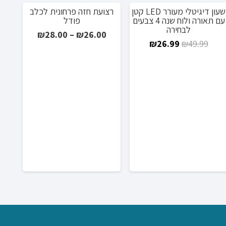
שעון דיגיטלי מעורר LED קטן
רצועת חזה פרחונית לכלב
מבצע!
מבצע!
מ
עם תאורה ולוח שנה 4 צבעים
פודל
לבחירה
טווח
₪
28.00
–
₪
26.00
המחיר
המחיר
₪
26.99
₪
49.99
מחירים:
המקורי
הנוכחי
היה:
הוא:
:
עד
₪26.99.
₪49.99.
מחז
אר