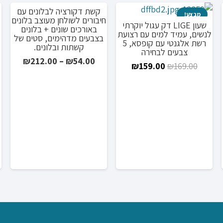
קשת דקורציה לבלונים עם
מבצע!
מבצע!
חיבורים לשולחן מעוצב בלונים
שעון LIGE דק עגול יוקרתי
באורכים שונים + בלונים
ר
לנשים, עמיד למים עם רצועת
בצבעים מדהימים, סטים של
רשת אלגנטי עם קופסא, 5
קשתות ובלונים.
י
צבעים לבחירה
טווח
₪
212.00
–
₪
54.00
המחיר
המחיר
₪
159.00
₪
169.00
מחירים
₪8
המקורי
הנוכחי
היה:
הוא:
עד
₪159.00.
₪169.00.