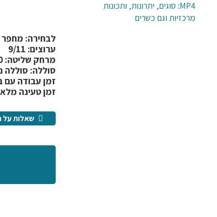
MP4: סוגים, יתרונות, ותכונות
מרכזיות וגם כשרים
לבחירה: מחפר rc/משאית אשפה/בולדוזר
ערוצים: 9/11
מרחק שליטה: 30 מ'
סוללה: סוללה נטענת mah
זמן עבודה עם בטריי
זמן טעינה מלאה: 120 ד
שאלות על ה