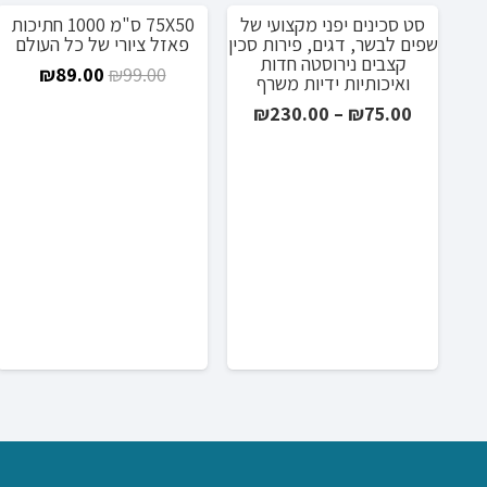
סט סכינים יפני מקצועי של
75X50 ס"מ 1000 חתיכות
מבצע!
שפים לבשר, דגים, פירות סכין
פאזל ציורי של כל העולם
קצבים נירוסטה חדות
המחיר
המחי
₪
89.00
₪
99.00
ואיכותיות ידיות משרף
המקורי
הנוכח
טווח
₪
230.00
–
₪
75.00
היה:
הוא:
מחירים:
9.00.
₪99.00.
עד