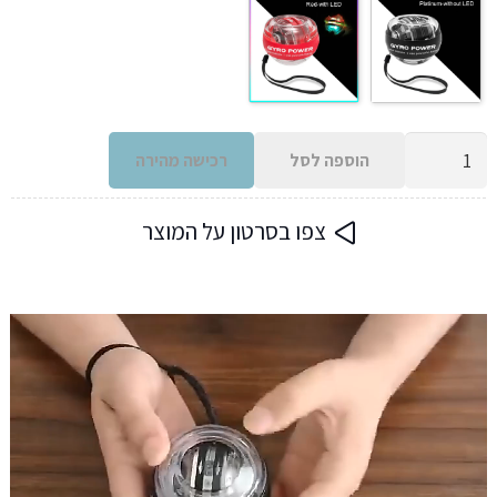
כמות
הוספה לסל
רכישה מהירה
של
כדור
צפו בסרטון על המוצר
כוח
פיזיותרפיה
לשרירי
הזרוע
וכף
היד
פאוורבול
לד
-