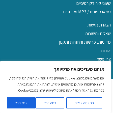
שעוני קיר דקורטיביים
סמארטפונים / MP3 ואביזרים
הצהרת נגישות
שאלות ותשובות
מדיניות, פרטיות והחזרות ותקנון
אודות
צרו קשר
אנחנו מעריכים את פרטיותך
אנו משתמשים בקובצי Cookie (עוגיות) כדי לשפר את חוויית הגלישה שלך,
כל הזכויות שמורות לפו שם
להציג פרסומות או תוכן מותאמים אישית, ולנתח את התנועה באתר.
בלחיצה על "אשר הכול" אתה מסכים לשימוש שלנו בקובצי Cookie.
שמלות לילדות
|
כיסוי ראש לנשים
|
שמלות לנשים ונערות
|
שעוני
התאמה אישית
דחה הכל
אשר הכל
יד לגברים ונשים
|
נורות בטיחות לרכב