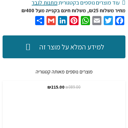
כרית
עוד מוצרים נוספים בקטגורית:
מתנות לגבר
לפי
מחיר משלוח ₪25, משלוח חינם בקנייה מעל ₪400
בחירת
Share
Gmail
LinkedIn
Pinterest
WhatsApp
Email
Twitter
Facebook
אותיות
של
דיסני
למידע המלא על מוצר זה
סטיץ'
בצבע
ורוד
מוצרים נוספים מאותה קטגוריה
וכחול
לחדר
המחיר
המחיר
₪
215.00
₪
389.00
מבצע!
הילדים
המקורי
הנוכחי
בגדלים
היה:
הוא:
שונים
₪215.00.
₪389.00.