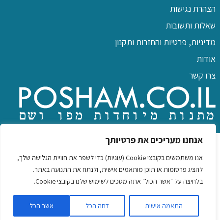
הצהרת נגישות
שאלות ותשובות
מדיניות, פרטיות והחזרות ותקנון
אודות
צרו קשר
כל הזכויות שמורות לפו שם
אנחנו מעריכים את פרטיותך
אנו משתמשים בקובצי Cookie (עוגיות) כדי לשפר את חוויית הגלישה שלך,
להציג פרסומות או תוכן מותאמים אישית, ולנתח את התנועה באתר.
בלחיצה על "אשר הכול" אתה מסכים לשימוש שלנו בקובצי Cookie.
שמלות לילדות
|
כיסוי ראש לנשים
|
שמלות לנשים ונערות
|
שעוני
התאמה אישית
דחה הכל
אשר הכל
יד לגברים ונשים
|
נורות בטיחות לרכב