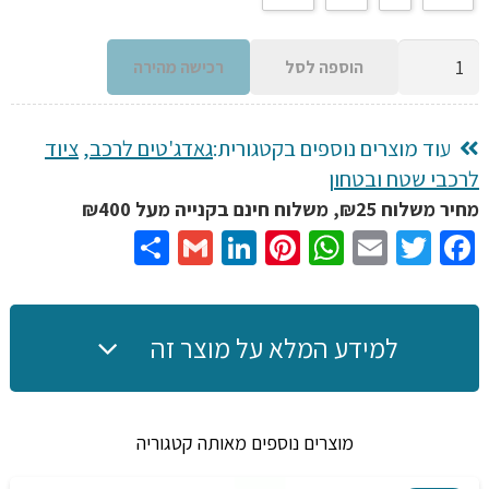
כמות
הוספה לסל
רכישה מהירה
של
כיסוי
לאופנועים
עוד מוצרים נוספים בקטגורית:
גאדג'טים לרכב
,
ציוד
עמיד
לרכבי שטח ובטחון
למים
מחיר משלוח ₪25, משלוח חינם בקנייה מעל ₪400
וחום
Share
Gmail
LinkedIn
Pinterest
WhatsApp
Email
Twitter
Facebook
גודל
1.80
מטר
למידע המלא על מוצר זה
אורך
מוצרים נוספים מאותה קטגוריה