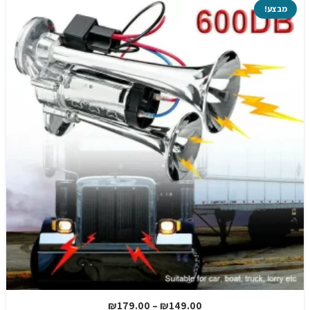
מבצע!
טווח
₪
179.00
–
₪
149.00