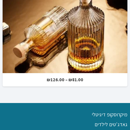
טווח
₪
126.00
–
₪
81.00
מחירים:
עד
מיקרוסקופ דיגיטלי
גאדג'טים לילדים