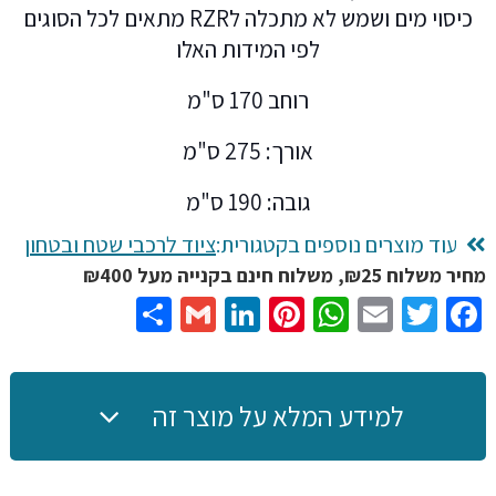
כיסוי מים ושמש לא מתכלה לRZR מתאים לכל הסוגים
UV
לפי המידות האלו
ל-
RZR
רוחב 170 ס"מ
איכותי
אורך: 275 ס"מ
נגד
מים
גובה: 190 ס"מ
עשוי
עוד מוצרים נוספים בקטגורית:
ציוד לרכבי שטח ובטחון
מ-
UTV
מחיר משלוח ₪25, משלוח חינם בקנייה מעל ₪400
Share
Gmail
LinkedIn
Pinterest
WhatsApp
Email
Twitter
Facebook
מתאים
לפולריס,
300d
באיכות
למידע המלא על מוצר זה
גבוהה
חסין
אבק