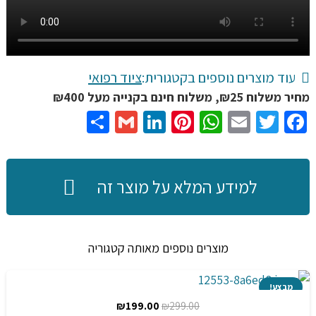
שונות
של
אימון
-
עוד מוצרים נוספים בקטגורית:
ציוד רפואי
כפפת
מחיר משלוח ₪25, משלוח חינם בקנייה מעל ₪400
שיקום
Share
Gmail
LinkedIn
Pinterest
WhatsApp
Email
Twitter
Facebook
כף
יד
למידע המלא על מוצר זה
מוצרים נוספים מאותה קטגוריה
מבצע!
המחיר
המחיר
₪
199.00
₪
299.00