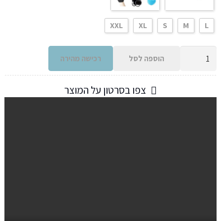
XXL
XL
S
M
L
כמות
הוספה לסל
רכישה מהירה
של
כפפות
צפו בסרטון על המוצר
שיקום
רובוטיות
למסאג'
אינטליגנטיות
לשיקום
כף
יד
ואצבעות
עם
רמות