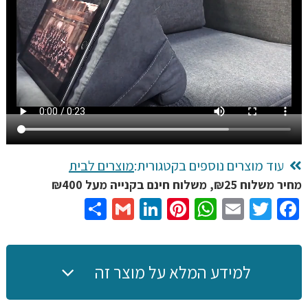
כתיבה
לנוחות
מירבית,
עם
כיסים
לאחסון,
7
צבעים
לבחירה
עוד מוצרים נוספים בקטגורית:
מוצרים לבית
מחיר משלוח ₪25, משלוח חינם בקנייה מעל ₪400
Share
Gmail
LinkedIn
Pinterest
WhatsApp
Email
Twitter
Facebook
למידע המלא על מוצר זה