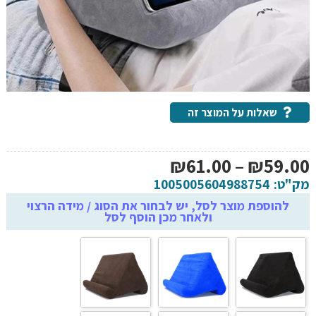
שאלות על המוצר זה
טווח
₪
61.00
–
₪
59.00
מחירים:
מק"ט:
1005005604988754
להוספת מוצר לסל, יש לבחור את הסוג / מידה הרצוי
ולאחר מכן הוסף לסל
עד