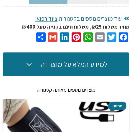
של
מגן
שקית
עוד מוצרים נוספים בקטגורית:
ציוד רפואי
סטומה
מחיר משלוח ₪25, משלוח חינם בקנייה מעל ₪400
עם
Share
Gmail
LinkedIn
Pinterest
WhatsApp
Email
Twitter
Facebook
רצועת
מותן
להליכה
למידע המלא על מוצר זה
מוצרים נוספים מאותה קטגוריה
מבצע!