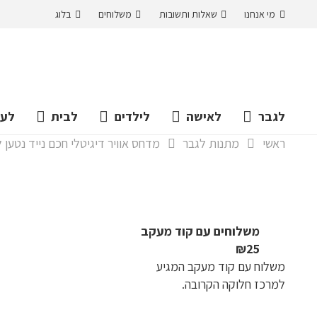
מי אנחנו
שאלות ותשובות
משלוחים
בלוג
לגבר
לאישה
לילדים
לבית
לעס
ראשי
מתנות לגבר
מדחס אוויר דיגיטלי חכם נייד נטען לרכב 12V 150PSI מתאים גם לניפוח סירות 
משלוחים עם קוד מעקב
₪25
משלוח​ עם קוד מעקב המגיע
למרכז חלוקה הקרובה.