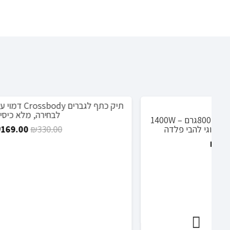
תיק כתף לגברים Crossbody דמוי עור אלגנטי ב-3 צבעים
מבצע!
לבחירה, מלא כיסים
– 1400W
המחיר
המחיר
₪
169.00
₪
330.00
המקורי
הנוכחי
היה:
הוא:
₪169.00.
₪330.00.