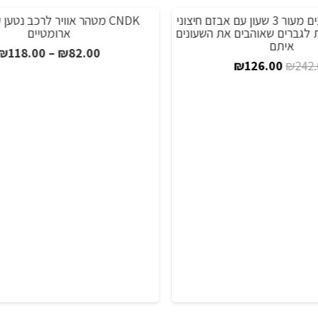
סירות
נרתיק רול שעונים מעור 3 שעון עם אבזם חיצוני
CNDK מטהר אוויר לרכב נטען ע
מזרנים
מבצע!
לגברים שאוהבים את השעונים
ארומטיים
ועוד
איתם
טו
₪
118.00
–
₪
82.00
המחיר
המחיר
₪
126.00
₪
24
מח
המקורי
הנוכחי
היה:
הוא:
ע
₪126.00.
₪242.00.