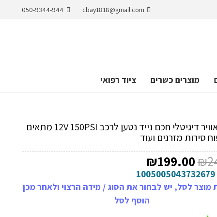
050-9344-944
cbay1818@gmail.com
מוצרים כשרים
ציוד רפואי
מדחס אוויר דיגיטלי חכם נייד נטען לרכב 12V 150PSI מתאים
וח סירות מזרנים ועוד
המחיר
המחיר
₪
199.00
₪
2
המקורי
הנוכחי
1005005043732679
היה:
הוא:
מוצר לסל, יש לבחור את הסוג / מידה הרצוי ולאחר מכן
₪199.00.
₪249.00.
הוסף לסל