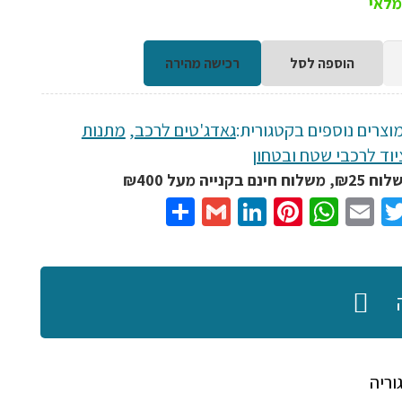
הוספה לסל
רכישה מהירה
וצרים נוספים בקטגורית:
גאדג'טים לרכב
,
מתנות
יוד לרכבי שטח ובטחון
נם בקנייה מעל ₪400
Share
Gmail
LinkedIn
Pinterest
WhatsApp
Email
Twitter
Facebo
וריה