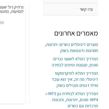
חבילה של 10 זוגות גרבי במבוק לגברים מידה
צרו קשר
מבצע!
מבצע!
42-45 בגוונים כהים
לנסיעות, מתנות 
טווח
₪
184.00
–
₪
57.00
2.00
מחירים:
מאמרים אחרונים
עד
מוצרים דיגיטליים כשרים: יתרונות,
חסרונות ודוגמאות בשוק
המדריך המלא לשעוני גברים:
סוגים, סגנונות וטיפים לבחירה
המדריך המלא למיקרוסקופ
דיגיטלי: מה זה, איך הוא עובד
ואילו דגמים מובילים בשוק
המדריך המלא לבחירת נגן MP3 ו-
MP4: סוגים, יתרונות, ותכונות
מרכזיות וגם כשרים