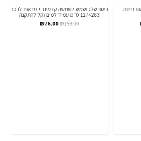
ם ריחות
כיסוי שלג ושמש לשמשה קדמית + מראות לרכב
מבצע!
מ
263×117 ס"מ עמיד למים וקל להתקנה
וח
המחיר
המחיר
₪
76.00
₪
159.00
ירים:
המקורי
הנוכחי
היה:
הוא:
ד
₪159.00.
₪76.00.