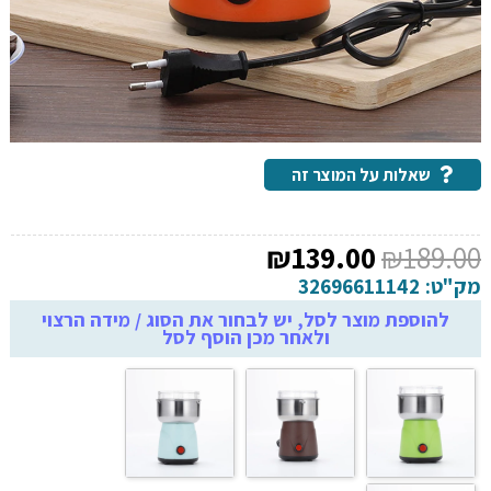
שאלות על המוצר זה
המחיר
המחיר
₪
139.00
₪
189.00
המקורי
הנוכחי
מק"ט:
32696611142
היה:
הוא:
להוספת מוצר לסל, יש לבחור את הסוג / מידה הרצוי
ולאחר מכן הוסף לסל
₪139.00.
₪189.00.