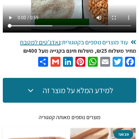
איכותית
עם
4
צבעים
לבחירה
עוד מוצרים נוספים בקטגורית:
גאדג'טים למטבח
מחיר משלוח ₪25, משלוח חינם בקנייה מעל ₪400
Share
Gmail
LinkedIn
Pinterest
WhatsApp
Email
Twitter
Facebook
למידע המלא על מוצר זה
מוצרים נוספים מאותה קטגוריה
מבצע!