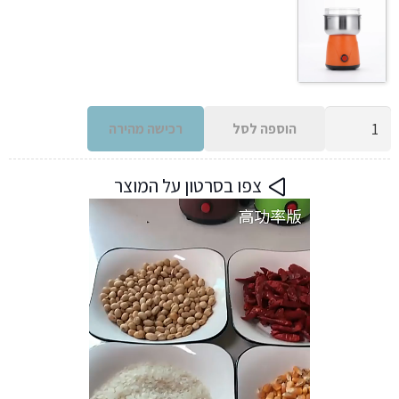
כמות
הוספה לסל
רכישה מהירה
של
מטחנת
צפו בסרטון על המוצר
קפה
חשמלית
מנירוסטה
4
להבים
לתבלינים
וקטניות
150גרם,
150W,