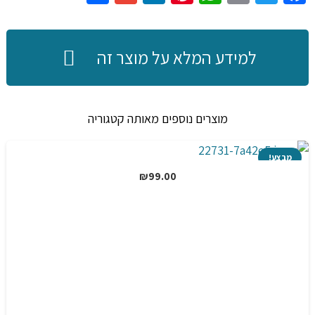
עם
תאורת
LED
למידע המלא על מוצר זה
מתקפלת,
כולל
11
מוצרים נוספים מאותה קטגוריה
מצבי
תאורה
מבצע!
שונים,
₪
99.00
נטען
באמצעות
USB
ומצויד
בתאורת
אזהרה
מהבהבת