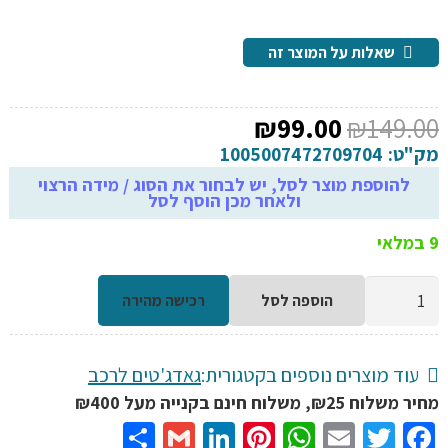
שאלות על המוצר זה
המחיר
המחיר
₪
99.00
₪
149.00
המקורי
הנוכחי
מק"ט:
1005007472709704
היה:
הוא:
להוספת מוצר לסל, יש לבחור את הסוג / מידה הרצוי
ולאחר מכן הוסף לסל
₪99.00.
₪149.00.
9 במלאי
כמות
הוספה לסל
רכישה מהירה
של
משולש
חירום
עוד מוצרים נוספים בקטגורית:
גאדג'טים לרכב
סולארי
מחיר משלוח ₪25, משלוח חינם בקנייה מעל ₪400
לרכב
Share
Gmail
LinkedIn
Pinterest
WhatsApp
Email
Twitter
Facebook