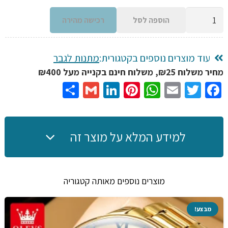
כמות
הוספה לסל
רכישה מהירה
של
מכונת
תספורת
עוד מוצרים נוספים בקטגורית:
מתנות לגבר
ביתית
מחיר משלוח ₪25, משלוח חינם בקנייה מעל ₪400
קליפר
Share
Gmail
LinkedIn
Pinterest
WhatsApp
Email
Twitter
Facebook
נטענת
עם
צג
למידע המלא על מוצר זה
דיגיטלי,
גבהים
שונים
מוצרים נוספים מאותה קטגוריה
וכל
האביזרים
מבצע!