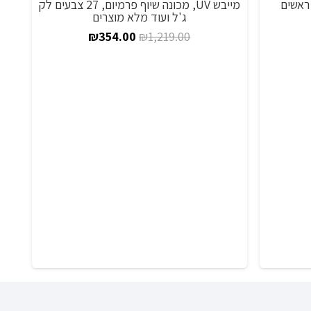
D12013, D, עם ראשים
מייבש UV, מכונה שיוף פרמיום, 27 צבעים לק
נקב
ג'ל ועוד מלא מוצרים
ווח
המחיר
המחיר
₪
354.00
₪
1,219.00
חירים:
המקורי
הנוכחי
היה:
הוא:
ד
₪1,219.00.
₪354.00.