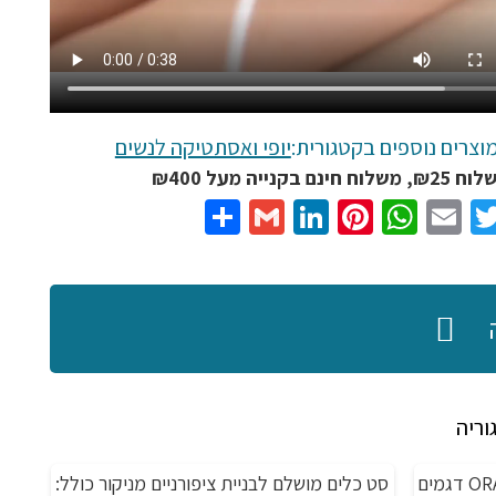
וצרים נוספים בקטגורית:
יופי ואסתטיקה לנשים
נם בקנייה מעל ₪400
Share
Gmail
LinkedIn
Pinterest
WhatsApp
Email
Twitter
Facebo
וריה
מברשת שיניים חשמלית נטענת ORAL-B דגמים
סט כלים מושלם לבניית ציפורניים מניקור כולל:
מבצע!
מ