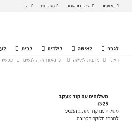
מי אנחנו
שאלות ותשובות
משלוחים
בלוג
לגבר
לאישה
לילדים
לבית
לעס
ראשי
מתנות לאישה
יופי ואסתטיקה לנשים
מכשיר ביתי להסר
משלוחים עם קוד מעקב
₪25
משלוח​ עם קוד מעקב המגיע
למרכז חלוקה הקרובה.