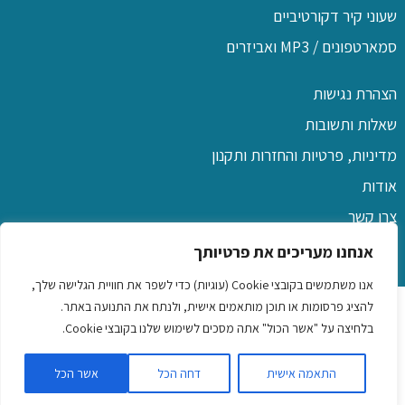
שעוני קיר דקורטיביים
סמארטפונים / MP3 ואביזרים
הצהרת נגישות
שאלות ותשובות
מדיניות, פרטיות והחזרות ותקנון
אודות
צרו קשר
אנחנו מעריכים את פרטיותך
אנו משתמשים בקובצי Cookie (עוגיות) כדי לשפר את חוויית הגלישה שלך,
כל הזכויות שמורות לפו שם
להציג פרסומות או תוכן מותאמים אישית, ולנתח את התנועה באתר.
בלחיצה על "אשר הכול" אתה מסכים לשימוש שלנו בקובצי Cookie.
שמלות לילדות
|
כיסוי ראש לנשים
|
שמלות לנשים ונערות
|
שעוני
התאמה אישית
דחה הכל
אשר הכל
יד לגברים ונשים
|
נורות בטיחות לרכב