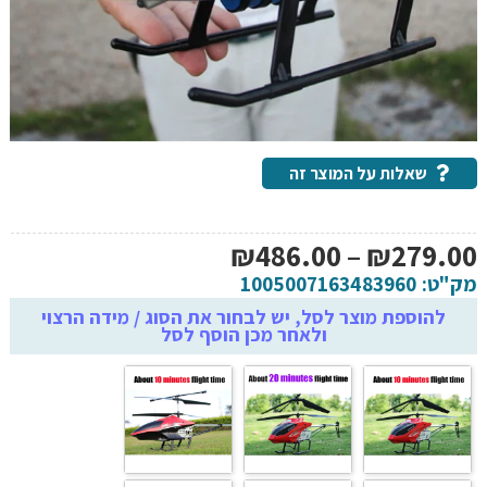
שאלות על המוצר זה
טווח
₪
486.00
–
₪
279.00
מחירים:
מק"ט:
1005007163483960
להוספת מוצר לסל, יש לבחור את הסוג / מידה הרצוי
ולאחר מכן הוסף לסל
עד