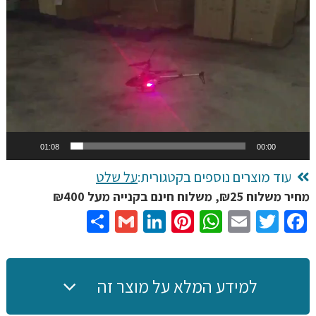
מרחוק
וידאו
ענק
80
ס"מ,
2.4G
שלא
נשבר,
עם
01:08
00:00
אורות
עוד מוצרים נוספים בקטגורית:
על שלט
מחיר משלוח ₪25, משלוח חינם בקנייה מעל ₪400
Share
Gmail
LinkedIn
Pinterest
WhatsApp
Email
Twitter
Facebook
למידע המלא על מוצר זה