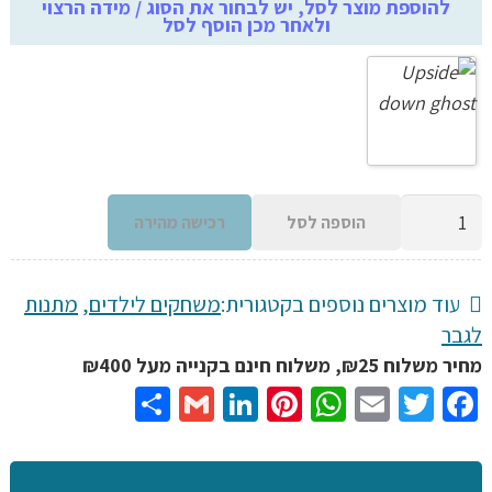
היה:
הוא:
להוספת מוצר לסל, יש לבחור את הסוג / מידה הרצוי
ולאחר מכן הוסף לסל
₪81.00.
₪236.00.
כמות
הוספה לסל
רכישה מהירה
של
מסכת
ראש
עוד מוצרים נוספים בקטגורית:
משחקים לילדים
,
מתנות
הפוכה
לגבר
-
מחיר משלוח ₪25, משלוח חינם בקנייה מעל ₪400
מסכת
Share
Gmail
LinkedIn
Pinterest
WhatsApp
Email
Twitter
Facebook
זומבי