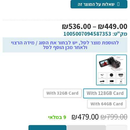
שאלות על המוצר זה
טווח
₪
536.00
–
₪
449.00
מחירים:
מק"ט:
1005007094587353
להוספת מוצר לסל, יש לבחור את הסוג / מידה הרצוי
ולאחר מכן הוסף לסל
עד
With 32GB Card
With 128GB Card
With 64GB Card
המחיר
המחיר
₪
479.00
₪
799.00
9 במלאי
המקורי
הנוכחי
כמות