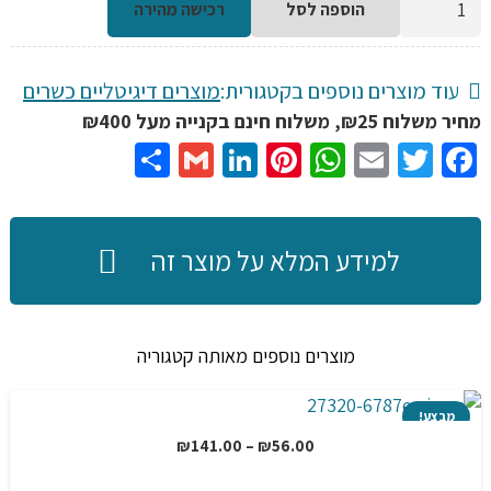
היה:
הוא:
הוספה לסל
רכישה מהירה
של
₪479.00.
₪799.00.
מצלמה
דיגיטלית
עוד מוצרים נוספים בקטגורית:
מוצרים דיגיטליים כשרים
4K
מחיר משלוח ₪25, משלוח חינם בקנייה מעל ₪400
איכות
Share
Gmail
LinkedIn
Pinterest
WhatsApp
Email
Twitter
Facebook
מדהימה
בצילום
וידאו
למידע המלא על מוצר זה
וסטילס
עם
מדך
מוצרים נוספים מאותה קטגוריה
תצוגה
מתקפל
מבצע!
ושלט,
טווח
₪
141.00
–
₪
56.00
42
מחירים:
מגה