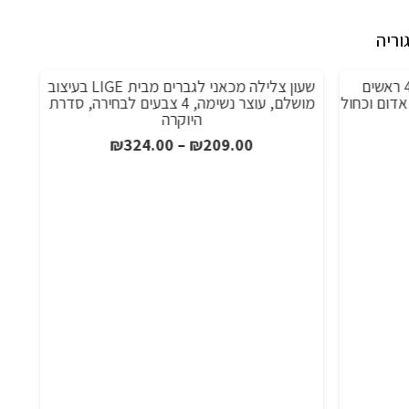
וריה
כפפות לייזר צבעוניות למסיבות 4 ראשים
שעון צלילה מכאני לגברים מבית LIGE בעיצוב
מבצע!
מ
בעים ירוק אדום וכחול
מושלם, עוצר נשימה, 4 צבעים לבחירה, סדרת
היוקרה
ווח
טווח
₪
324.00
–
₪
209.00
חירים:
מחירים:
ד
עד