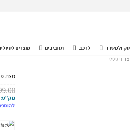
ק ולמשרד
לרכב
תחביבים
מוצרים לטיולים
ד דיגיטלי
מצת פלז
99.00
מק"ט:
להוספת 