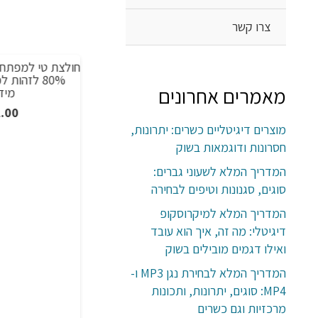
צרו קשר
מנורת לילה עם תמונה אישית וכיתוב מותאם
מבצע!
מבצע!
אישית לפי בחירה שלכם תלת מיימד 3D, מחליף
מאמרים אחרונים
צבעים על שלט
מידות S-6X
טווח
1.00
₪
167.00
–
₪
76.00
מוצרים דיגיטליים כשרים: יתרונות,
מחירים:
חסרונות ודוגמאות בשוק
המדריך המלא לשעוני גברים:
עד
סוגים, סגנונות וטיפים לבחירה
המדריך המלא למיקרוסקופ
דיגיטלי: מה זה, איך הוא עובד
ואילו דגמים מובילים בשוק
המדריך המלא לבחירת נגן MP3 ו-
MP4: סוגים, יתרונות, ותכונות
מרכזיות וגם כשרים