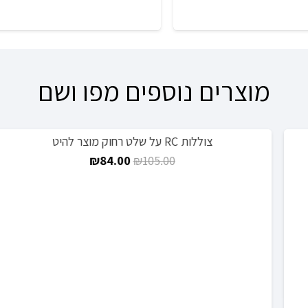
מוצרים נוספים מפו ושם
צוללות RC על שלט רחוק מוצר להיט
מבצע!
המחיר
המחיר
₪
84.00
₪
105.00
המקורי
הנוכחי
היה:
הוא:
₪84.00.
₪105.00.