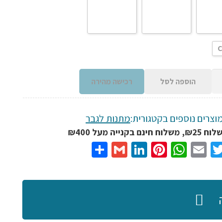
הוספה לסל
רכישה מהירה
וצרים נוספים בקטגורית:
מתנות לגבר
ית
נם בקנייה מעל ₪400
Share
Gmail
LinkedIn
Pinterest
WhatsApp
Email
Twitter
Facebo