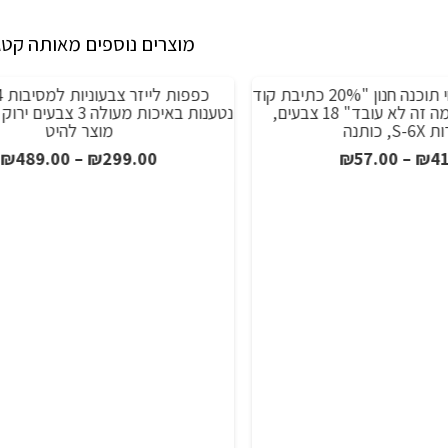
מוצרים נוספים מאותה קטג
חולצת טי למפתחי תוכנה חנון "20% כתיבת קוד
מבצע!
80% לזהות למה זה לא עובד" 18 צבעים,
נטענות באיכות מעולה 3 צ
, כותנה
מוצר להיט
טווח
ט
₪
489.00
–
₪
299.00
₪
57.00
–
₪
4
מחירים:
מ
עד
ע