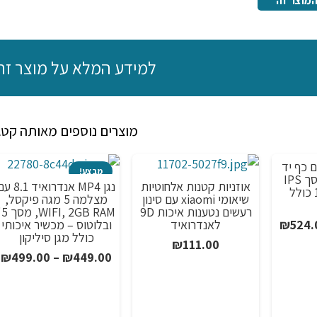
מוצר זה
למידע המלא על מוצר זה
מוצרים נוספים מאותה קטג
 כף יד
מבצע!
ניידת לינוקס מסך IPS
אוזניות קטנות אלחוטיות
נגן MP4 אנדרואיד 8.1
איכותי 128GB כולל
שיאומי xiaomi עם סינון
מצלמה 5 מגה פיקסל,
רעשים נטענות איכות 9D
 2GB RAM
טווח
לאנדרואיד
ובלוטוס – מכשיר איכותי
₪
524.
כולל מגן סיליקון
מחירים:
₪
111.00
ט
₪
499.00
–
₪
449.00
מ
עד
ע