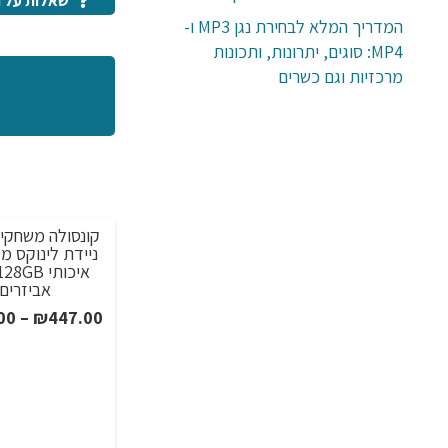
שאלות על ה
המדריך המלא לבחירת נגן MP3 ו-
MP4: סוגים, יתרונות, ותכונות
מרכזיות וגם כשרים
קונסולה משחקים
מבצע!
אביזרים
00
–
₪
447.00