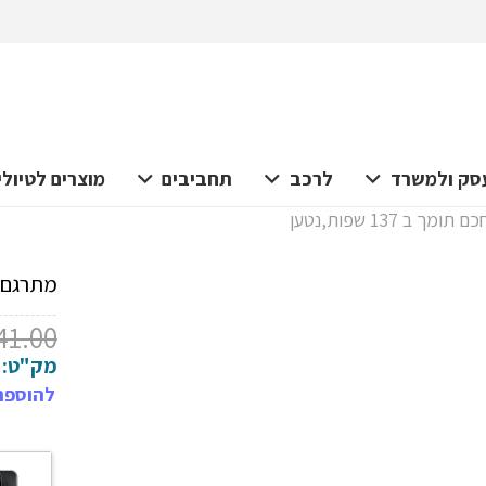
סק ולמשרד
לרכב
תחביבים
מוצרים לטיולי
ב 137 שפות,נטען
מתרגם שפו
41.00
מק"ט:
להוספת 