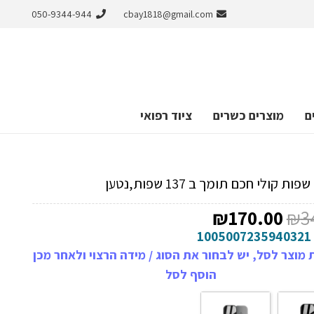
050-9344-944
cbay1818@gmail.com
ם
מוצרים כשרים
ציוד רפואי
ת קולי חכם תומך ב 137 שפות,נטען
המחיר
המחיר
₪
170.00
₪
3
המקורי
הנוכחי
1005007235940321
היה:
הוא:
מוצר לסל, יש לבחור את הסוג / מידה הרצוי ולאחר מכן
₪170.00.
₪341.00.
הוסף לסל