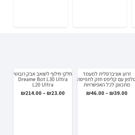
עד
0
זרוע אוניברסלית למעמד
חלקי חילוף לשואב אבק רובוטי
מבצע!
לפון עם קליפס חזק לתפיסה
Dreame Bot L30 Ultra
מתכוונן לכל האפשרויות
L20 Ultra
טווח
טווח
₪
214.00
–
₪
23.00
₪
46.00
–
₪
39.00
מחירים:
מחירים:
עד
עד
מב