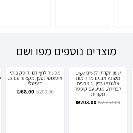
מוצרים נוספים מפו ושם
שעון יוקרתי לנשים Lige
מכשיר לחץ דם ודופק ביתי
מבצע!
מבצע!
משובץ אבנים מדהימות
אוטומטי נטען ומקצועי עם צג
ט
אלגנטי ועדין, 4 צבעים
דיגיטלי
יר
לבחירה, מגיע עם קופסה
המחיר
המחיר
₪
68.00
₪
200.00
מקורית
חי
המקורי
הנוכחי
המחיר
המחיר
₪
203.00
₪
2,254.00
היה:
הוא:
המקורי
הנוכחי
₪189
₪68.00.
₪200.00.
היה:
הוא:
₪203.00.
₪2,254.00.