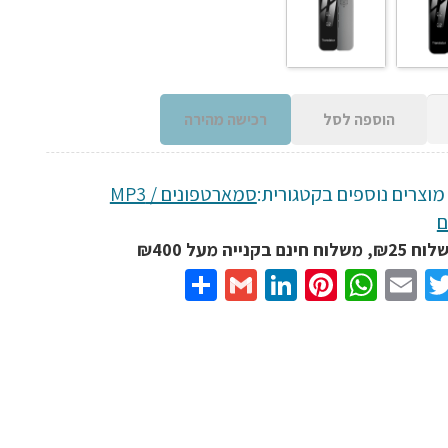
הוספה לסל
רכישה מהירה
מוצרים נוספים בקטגורית:
סמארטפונים / MP3
ם
נם בקנייה מעל ₪400
Share
Gmail
LinkedIn
Pinterest
WhatsApp
Email
Twitter
Facebo
ען