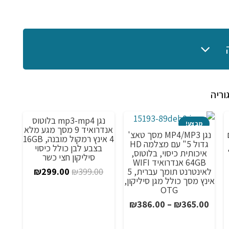
וריה
נגן mp3-mp4 בלוטוס
מבצע!
מבצע!
מ
אנדרואיד 9 מסך מגע מלא
 עם
נגן MP4/MP3 מסך טאצ'
4 אינץ רמקול מובנה, 16GB
גדול 5" עם מצלמה HD
בצבע לבן כולל כיסוי
WIFI,, מסך 5'
איכותית כיסוי, בלוטוס,
סיליקון חצי כשר
64GB אנדרואיד WIFI
המחיר
המחיר
לאינטרנט תומך עברית, 5
₪
299.00
₪
399.00
אינץ מסך כולל מגן סיליקון,
ווח
המקורי
הנוכחי
OTG
חירים:
היה:
הוא:
טווח
₪
386.00
–
₪
365.00
₪299.00.
₪399.00.
מחירים:
ד