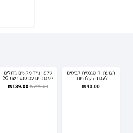
רצועת יד מגנטית לביטים
טלפון נייד מקשים גדולים
מבצע!
מבצע!
לעבודה קלה יותר
למבוגרים עם פנס רשת 2G
המחיר
המח
₪
189.00
₪
299.00
₪
40.00
המקורי
הנוכ
היה:
הוא:
.00.
₪299.00.