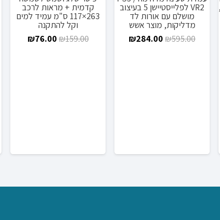
מבצע!
מבצע!
VR2 לפלייסטיישן 5 בעיצוב
קדמית + מראות לרכב
מושלם עם אורות לד
263×117 ס"מ עמיד למים
מדליקות, מוצר אשש
וקל להתקנה
המחיר
המחיר
המחיר
המחיר
₪
76.00
₪
159.00
₪
284.00
₪
595.00
ווח
המקורי
הנוכחי
המקורי
הנוכחי
חירים:
היה:
הוא:
היה:
הוא:
₪76.00.
₪159.00.
₪284.00.
₪595.00.
ד