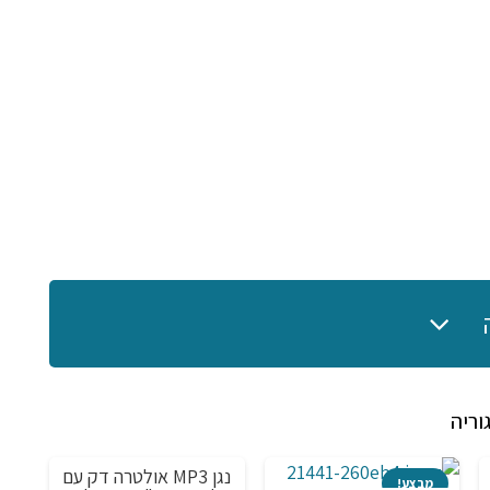
וריה
נגן MP3 אולטרה דק עם
מבצע!
מבצע!
מ