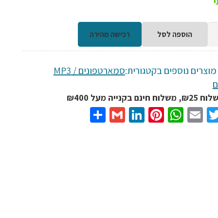
הוספה לסל
רכישה מהירה
מוצרים נוספים בקטגורית:
סמארטפונים / MP3
ם
ד
נם בקנייה מעל ₪400
Share
Gmail
LinkedIn
Pinterest
WhatsApp
Email
Twitter
Facebo