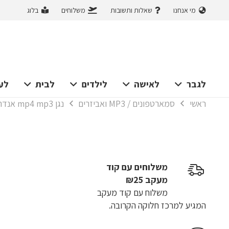
מי אנחנו
שאלות ותשובות
משלוחים
בלוג
לגבר
לאישה
לילדים
לבית
לע
ראשי
סמארטפונים / MP3 ואביזרים
נגן mp4 mp3 אנדרואיד 9 איכותי, 80גיג, בלוטוס, WIFI, מסך גדול 4.7 אינצ' כולל מגן מסך ומגן סיליקון בצבע סגול
משלוחים עם קוד
מעקב ₪25
משלוח​ עם קוד מעקב
המגיע למרכז חלוקה הקרובה.