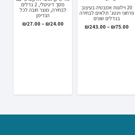
מבצע!
מ
מסך דיגיטלי, 2 גדלים
20 וילונות אמבטיה בעיצוב
לבחירה, מוצר חובה לכל
פרחוני וינטג' תלאים לבחירה
הנדימן
בגדלים שונים
טווח
₪
27.00
–
₪
24.00
טווח
₪
243.00
–
₪
75.00
מחירים:
מחירים:
עד
עד
צ'
וטר
מ