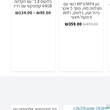
בלוטוס 1.8" עם הקלטה
נגן MP3/MP4 כשר עם
64GB קומפקטי עם רדיו
מצלמה HD, מסך 5 אינצ'
טווח
גדול ועט, בלטוס, WIFI
₪
134.00
–
₪
95.00
ווח
ורמקול חיצוני
מחירים:
חירים:
המחיר
המחיר
₪
359.00
₪
499.00
המקורי
הנוכחי
עד
ד
היה:
הוא:
₪359.00.
₪499.00.
0
מד מיקרומטר אלקטרוני עם