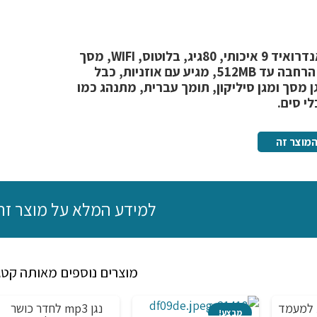
נגן mp4 mp3 אנדרואיד 9 איכותי, 80גיג, בלוטוס, WIFI, מסך
גדול 4.7 אינצ', הרחבה עד 512MB, מגיע עם אוזניות, כבל
ה USB, מגן מסך ומגן סיליקון, תומך עברית, מתנהג כמו
י סים.
מוצר זה
למידע המלא על מוצר זה
מוצרים נוספים מאותה קטג
ת למעמד
נגן mp3 לחדר כושר
מבצע!
מבצע!