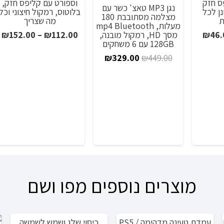
ס חזק
וספורט עם קליפס חזק,
נגן MP3 טאצ' כשר עם
ן לכל
בלוטוס, רמקול חיצוני וכל
מצלמה מסתובבת 180
ת
מה שצריך
מעלות, mp4 Bluetooth
טווח
ט
מסך HD, רמקול מובנה,
₪
152.00
–
₪
112.00
₪
46.
128GB עם 6 משחקים
מחירים:
מ
המחיר
המחיר
₪
329.00
₪
449.00
המקורי
הנוכחי
עד
ע
היה:
הוא:
₪329.00.
₪449.00.
מוצרים נוספים מפו ושם
עמדת טעינה מדהימה PS5 /
כיסוי שלג ושמש לשמשה