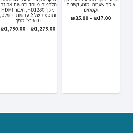
מבצע!
מבצע!
אוסף שערות ומונע קשרים
הלחמות מיוחד וזרועות אחיזה,
וקמטים
מסך HD1280, חיבור HDMI
ותוספת של 2 עדשות + שלט,
טווח
₪
35.00
–
₪
17.00
10אינצ' מסך
מחירים:
ט
₪
1,750.00
–
₪
1,275.00
מ
עד
ע