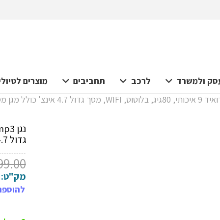
סק ולמשרד
לרכב
תחביבים
מוצרים לטיולי
גדול 4.7 אינצ' כולל מגן מסך ומגן סיליקון בצבע סגול
99.00
מק"ט:
להוספת 