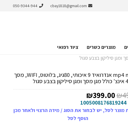
050-9344-944
cbay1818@gmail.com
ם
מוצרים כשרים
ציוד רפואי
נגן mp4 mp3 אנדרואיד 9 איכותי, 80גיג, בלוטוס, WIFI, מסך
המחיר
המחיר
₪
399.00
₪
4
המקורי
הנוכחי
1005008176819244
היה:
הוא:
מוצר לסל, יש לבחור את הסוג / מידה הרצוי ולאחר מכן
₪399.00.
₪499.00.
הוסף לסל