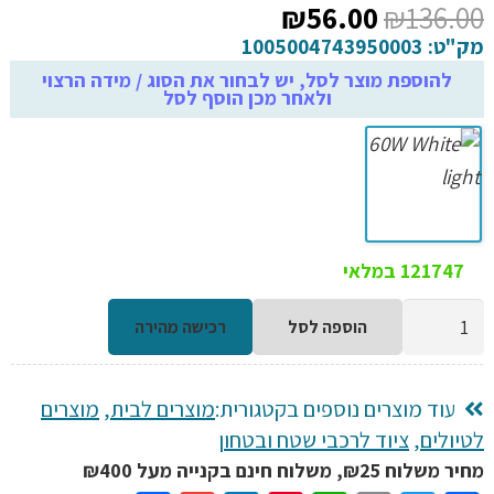
המחיר
המחיר
₪
56.00
₪
136.00
המקורי
הנוכחי
מק"ט:
1005004743950003
היה:
הוא:
להוספת מוצר לסל, יש לבחור את הסוג / מידה הרצוי
ולאחר מכן הוסף לסל
₪56.00.
₪136.00.
121747 במלאי
כמות
הוספה לסל
רכישה מהירה
של
נורת
לד
עוד מוצרים נוספים בקטגורית:
מוצרים לבית
,
מוצרים
נטענת
לטיולים
,
ציוד לרכבי שטח ובטחון
USB
מחיר משלוח ₪25, משלוח חינם בקנייה מעל ₪400