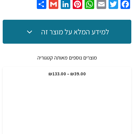
עם
Share
Gmail
LinkedIn
Pinterest
WhatsApp
Email
Twitter
Facebook
מתלה
לקמפינג
בהירות
למידע המלא על מוצר זה
גבוהה
מוצרים נוספים מאותה קטגוריה
טווח
₪
133.00
–
₪
39.00
מבצע!
מחירים:
עד