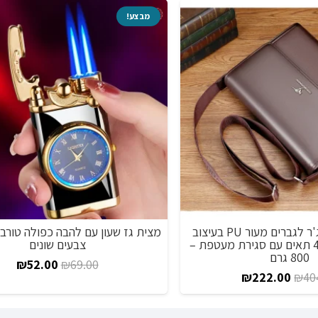
מבצע!
תיקי כתף מסנג'ר לגברים מעור PU בעיצוב
מודרני ומרשים 4 תאים עם סגירת מעטפת –
צבעים שונים
800 גרם
המחיר
המח
₪
52.00
₪
69.00
המחיר
המחיר
₪
222.00
₪
40
המקורי
הנו
המקורי
הנוכחי
היה:
הוא
היה:
הוא: