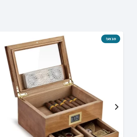
₪34.00.
₪68.00.
מבצע!