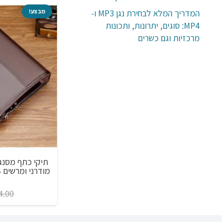
מבצע!
מבצע!
המדריך המלא לבחירת נגן MP3 ו-
MP4: סוגים, יתרונות, ותכונות
מרכזיות וגם כשרים
מצית גז לביאור חזקה עם שעון ב-8 צבעים
לבחירה בעיצוב מדליק
המחיר
המחיר
₪
34.00
₪
68.00
4.00
המקורי
הנוכחי
היה:
הוא: