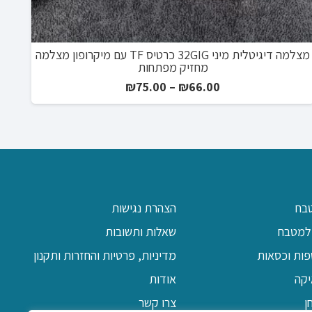
מצלמה דיגיטלית מיני 32GIG כרטיס TF עם מיקרופון מצלמה
מכ
מחזיק מפתחות
טווח
₪
75.00
–
₪
66.00
מחירים:
עד
בח
הצהרת נגישות
למטבח
שאלות ותשובות
פות וכסאות
מדיניות, פרטיות והחזרות ותקנון
יקה
אודות
ן
צרו קשר