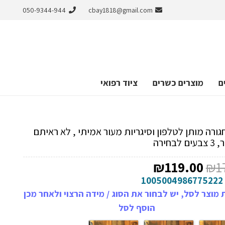
050-9344-944
cbay1818@gmail.com
ם
מוצרים כשרים
ציוד רפואי
גורה מותן לטלפון וסיגריות מעור אמיתי , לא ראיתם
לבחירה
המחיר
המחיר
₪
119.00
₪
1
המקורי
הנוכחי
1005004986775222
היה:
הוא:
מוצר לסל, יש לבחור את הסוג / מידה הרצוי ולאחר מכן
₪119.00.
₪179.00.
הוסף לסל