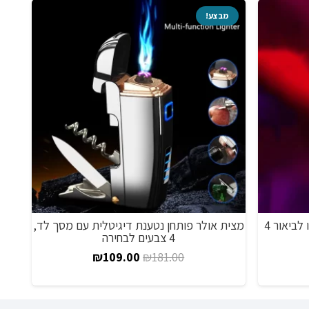
מבצע!
מ
מצית גז שעון עם להבה כפולה טורבו לביאור 4
מצית אולר פותחן נטענת דיגיטלית עם מסך לד,
4 צבעים לבחירה
גדו
יר
המחיר
המחיר
₪
109.00
₪
181.00
כחי
המקורי
הנוכחי
:
היה:
הוא: