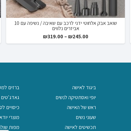
שואב אבק אלחוטי ידני לרכב עם שאיבה / נשיפה עם 10
אביזרים נלווים
טווח
₪
319.00
–
₪
245.00
מחירים:
עד
ביגוד לאישה
ברזים למט
יופי ואסתטיקה לנשים
גאדג'טים 
ראש של האישה
כיסויים לס
שעוני נשים
מוצרי יודא
תכשיטים לאישה
מפות שולח