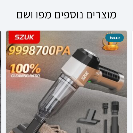
00.
₪69.00.
₪222.00.
₪404.00.
מוצרים נוספים מפו ושם
מבצע!