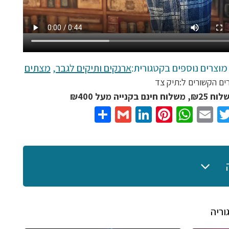
מוצרים נוספים בקטגורית:
ארנקים ותיקים לגבר
,
מצתים
ים הקשורים ל:
תיק צד
נם בקנייה מעל ₪400
Share
Gmail
LinkedIn
Pinterest
WhatsApp
Email
Twitter
Facebo
וריה