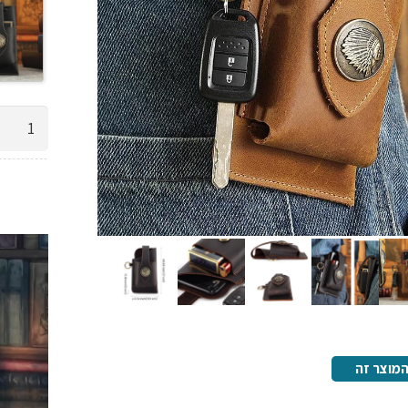
כמות
של
נרתיק
חגורה
מותן
לטלפון
וסיגריות
מעור
אמיתי
,
מוצר זה
לא
ראיתם