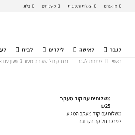
מי אנחנו
שאלות ותשובות
משלוחים
בלוג
לגבר
לאישה
לילדים
לבית
לעס
ראשי
מתנות לגבר
נרתיק רול שעונים מעור 3 שעון עם אבזם חיצוני לנסיעות, מתנות לגברים שאוהבים את השעונים איתם
משלוחים עם קוד מעקב
₪25
משלוח​ עם קוד מעקב המגיע
למרכז חלוקה הקרובה.