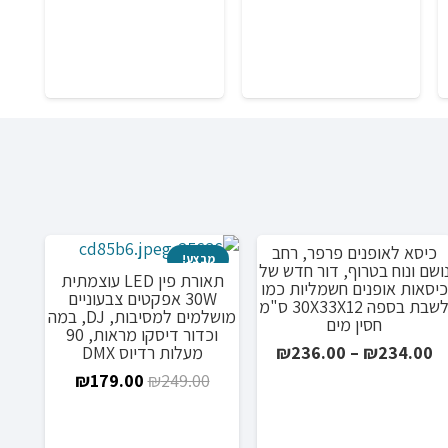
לה
00
כיסא לאופנים פרפר, רחב
מבצע!
מבצע!
מ
ושם ונוח בטרוף, דור חדש של
תאורת פין LED עוצמתית
כיסאות אופנים חשמליות כמו
30W אפקטים צבעוניים
לשבת בספה 30X33X12 ס"מ
מושלמים למסיבות, DJ, במה
חסין מים
וכדור דיסקו מראות, 90
טווח
מעלות רדיוס DMX
₪
236.00
–
₪
234.00
מחירים:
המחיר
המחיר
₪
179.00
₪
249.00
₪2
המקורי
הנוכחי
עד
היה:
הוא:
בוב