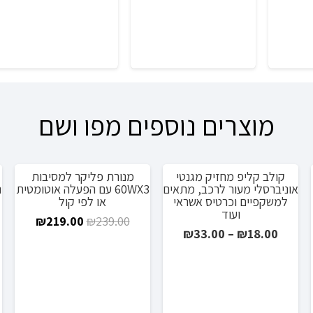
₪229.00.
₪299.00.
מוצרים נוספים מפו ושם
קולב קליפ מחזיק מגנטי
מנורת פליקר למסיבות
מבצע!
מבצע!
אוניברסלי מעור לרכב, מתאים
60WX3 עם הפעלה אוטומטית
נ
למשקפיים וכרטיס אשראי
או לפי קול
ועוד
ר
המחיר
המחיר
₪
219.00
₪
239.00
טווח
₪
33.00
–
₪
18.00
י
המקורי
הנוכחי
מחירים:
היה:
הוא:
19.00.
₪239.00.
₪7
עד