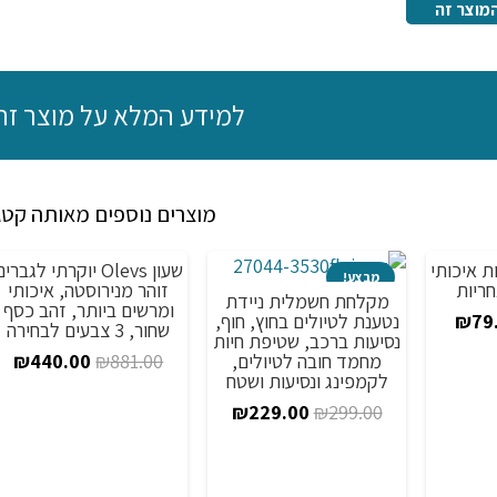
מוצר זה
למידע המלא על מוצר זה
מוצרים נוספים מאותה קטג
2 תכונות איכותי
שעון Olevs יוקרתי לגברי
מבצע!
מבצע!
זוהר מנירוסטה, איכותי
מקלחת חשמלית ניידת
ומרשים ביותר, זהב כסף
יר
המחיר
נטענת לטיולים בחוץ, חוף,
₪
79
שחור, 3 צבעים לבחירה
נסיעות ברכב, שטיפת חיות
ורי
הנוכחי
המחיר
המ
מחמד חובה לטיולים,
₪
440.00
₪
881.00
לקמפינג ונסיעות ושטח
:
הוא:
המקורי
הנ
המחיר
המחיר
₪
229.00
₪
299.00
₪79.00.
₪233.
היה:
הו
המקורי
הנוכחי
0.
₪881.00.
היה:
הוא: