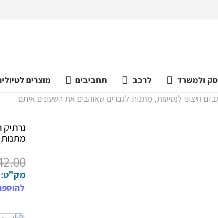
ק ולמשרד
לרכב
תחביבים
מוצרים לטיולים
מתנות 
42.00
מק"ט:
להוספת 