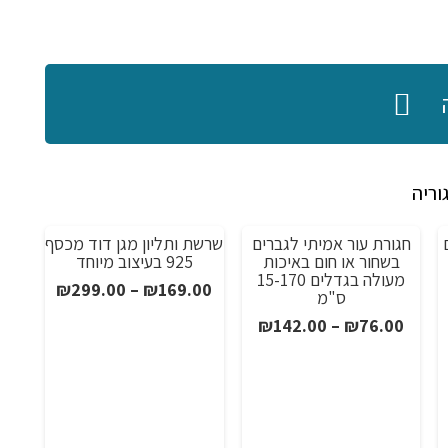
וריה
ם
חגורת עור אמיתי לגברים
שרשת ותליון מגן דוד מכסף
מבצע!
מבצע!
מ
בשחור או חום באיכות
925 בעיצוב מיוחד
מעולה בגדלים 15-170
טווח
₪
299.00
–
₪
169.00
ס"מ
מחירים:
חיר
טווח
₪
142.00
–
₪
76.00
וכחי
מחירים:
עד
א:
₪440.0
עד