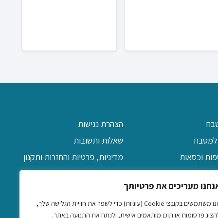
₪179.00.
₪249.00.
עם ר
0
בח
הצהרת נגישות
למטבח
שאלות ותשובות
פות וכסאות
מדיניות, פרטיות והחזרות ותקנון
יקה
אודות
נחנו מעריכים את פרטיותך
ן
צרו קשר
אנו משתמשים בקובצי Cookie (עוגיות) כדי לשפר את חוויית הגלישה שלך,
דקורטיביים
הציג פרסומות או תוכן מותאמים אישית, ולנתח את התנועה באתר.