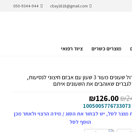
050-9344-944
cbay1818@gmail.com
מוצרים כשרים
ציוד רפואי
נרתיק רול שעונים מעור 3 שעון עם אבזם חיצוני לנסיעות,
לגברים שאוהבים את השעונים איתם
המחיר
המחיר
₪
126.00
₪
2
המקורי
הנוכחי
1005005776733073
היה:
הוא:
מוצר לסל, יש לבחור את הסוג / מידה הרצוי ולאחר מכן
₪126.00.
₪242.00.
הוסף לסל