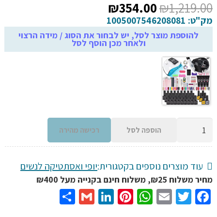
המחיר
המחיר
₪
354.00
₪
1,219.00
המקורי
הנוכחי
מק"ט:
1005007546208081
היה:
הוא:
להוספת מוצר לסל, יש לבחור את הסוג / מידה הרצוי
ולאחר מכן הוסף לסל
₪354.00.
₪1,219.00.
כמות
הוספה לסל
רכישה מהירה
של
סט
כלים
עוד מוצרים נוספים בקטגורית:
יופי ואסתטיקה לנשים
מושלם
מחיר משלוח ₪25, משלוח חינם בקנייה מעל ₪400
לבניית
Share
Gmail
LinkedIn
Pinterest
WhatsApp
Email
Twitter
Facebook
ציפורניים