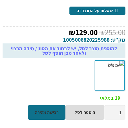
שאלות על המוצר זה
המחיר
המחיר
₪
129.00
₪
255.00
המקורי
הנוכחי
מק"ט:
1005006820225988
היה:
הוא:
להוספת מוצר לסל, יש לבחור את הסוג / מידה הרצוי
ולאחר מכן הוסף לסל
₪129.00.
₪255.00.
19 במלאי
כמות
הוספה לסל
רכישה מהירה
של
סכין