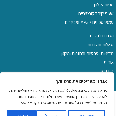
מפות שולחן
שעוני קיר דקורטיביים
סמארטפונים / MP3 ואביזרים
הצהרת נגישות
שאלות ותשובות
מדיניות, פרטיות והחזרות ותקנון
אודות
צרו קשר
אנחנו מעריכים את פרטיותך
אנו משתמשים בקובצי Cookie (עוגיות) כדי לשפר את חוויית הגלישה שלך,
כל הזכויות שמורות לפו שם
להציג פרסומות או תוכן מותאמים אישית, ולנתח את התנועה באתר.
בלחיצה על "אשר הכול" אתה מסכים לשימוש שלנו בקובצי Cookie.
שמלות לילדות
|
כיסוי ראש לנשים
|
שמלות לנשים ונערות
|
שעוני
התאמה אישית
דחה הכל
אשר הכל