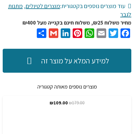
הישרדות
עוד מוצרים נוספים בקטגורית:
מוצרים לטיולים
,
מתנות
פלייר
לגבר
מתקפל
מחיר משלוח ₪25, משלוח חינם בקנייה מעל ₪400
מיני
Share
Gmail
LinkedIn
Pinterest
WhatsApp
Email
Twitter
Facebook
רב
תכליתי
אחריות
למידע המלא על מוצר זה
לכל
החיים
נגד
מוצרים נוספים מאותה קטגוריה
פגמים
בחומר
המחיר
המחיר
₪
109.00
₪
179.00
מבצע!
המקורי
הנוכחי
היה:
הוא:
₪109.00.
₪179.00.