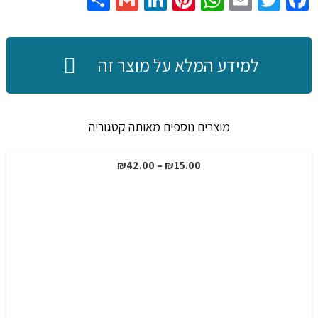
Share
Gmail
LinkedIn
Pinterest
WhatsApp
Email
Twitter
Facebook
למידע המלא על מוצר זה
מוצרים נוספים מאותה קטגוריה
טווח
₪
42.00
–
₪
15.00
מבצע!
מחירים:
עד