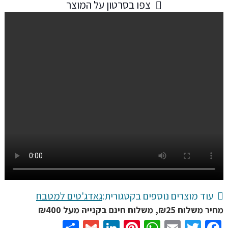
צפו בסרטון על המוצר
שף
קוצץ
מטבח
מקצועי
גדולה
לבשר
פלדת
פחמן
גבוהה
עם
אריזה
מיוחדת
וידית
עץ
עוד מוצרים נוספים בקטגורית:
גאדג'טים למטבח
אדמה
מחיר משלוח ₪25, משלוח חינם בקנייה מעל ₪400