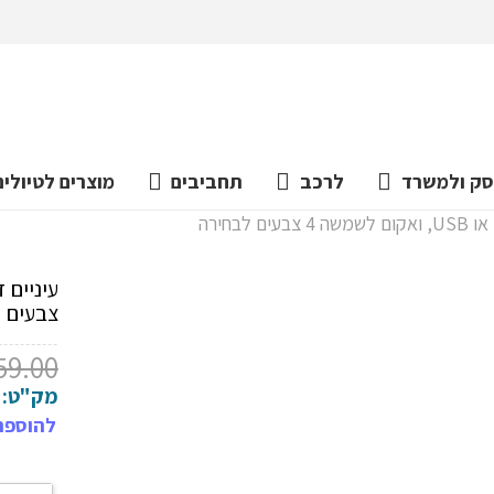
ק ולמשרד
לרכב
תחביבים
מוצרים לטיולים
לבחירה
צבעים 
59.00
מק"ט:
להוספת 