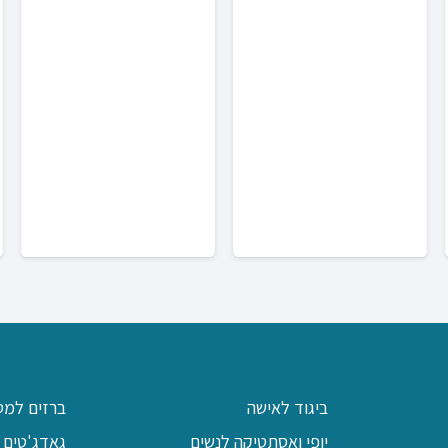
מחירים:
מחירים:
ר
י
עד
עד
₪3
ביגוד לאישה
ברזים למט
יופי ואסתטיקה לנשים
גאדג'טים 