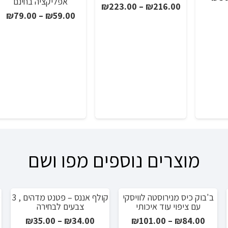
אפליקציה בחינם
טווח
₪
223.00
–
₪
216.00
רי
הנוכחי
טו
₪
79.00
–
₪
59.00
מחירים:
הוא:
מח
₪36.00.
₪47
עד
עד
מוצרים נוספים מפו ושם
ב'בוק כיס מנירוסטה לוויסקי
קולף אננס – פטנט מדהים , 3
מ
מבצע!
מבצע!
עם ציפוי עוד איכותי
צבעים לבחירה
טווח
טווח
₪
35.00
–
₪
34.00
₪
101.00
–
₪
84.00