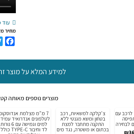
עוד מ
מחיר משלוח ₪25, משלוח חי
ok
למידע המלא על מוצר זה
מוצרים נוספים מאותה קטג
 לרכב עם
צ'קלקה למשאיות, רכב
7 מ"מ מצלמת אנדוסקופ
מבצע!
תפיסה
בטחון ומשא מגנטי ללא
לטלפונים אנדרואיד עמיד
התקנה מתחבר למצת
למים וגמישה עם 6 נורות
בכתום או משטרה, נגד מים
לד וחיבור TYPE-C כולל
יר
המחיר
₪
36