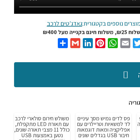
וצרים נוספים בקטגורית:
גאדג'טים לרכב
נם בקנייה מעל ₪400
Share
Gmail
LinkedIn
Pinterest
WhatsApp
Email
Twitter
Facebo
וריה
פס לדים גמיש מסך עיניים
משולש חירום סולארי לרכב
מבצע!
מבצע!
מ
ה
לד למשאיות וטריילרים עם
עם תאורת LED מתקפלת,
אפליקציה ומאות דוגמאות
כולל 11 מצבי תאורה שונים,
חיבור USB בגדלים שונים
נטען באמצעות USB