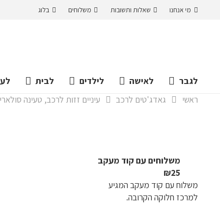
מי אנחנו
שאלות ותשובות
משלוחים
בלוג
לגבר
לאישה
לילדים
לבית
לעס
ראשי
גאדג'טים לרכב
עיניים זזות לרכב, טעינה סולארי או USB, ואקום לשמשה 4 צבעים 
משלוחים עם קוד מעקב
₪25
משלוח​ עם קוד מעקב המגיע
למרכז חלוקה הקרובה.