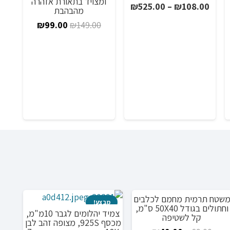
ומצויד בתאורת אזהרה
טווח
₪
525.00
–
₪
108.00
מהבהבת
וח
מחירים:
המחיר
המחיר
₪
99.00
₪
149.00
ירים:
המקורי
הנוכחי
עד
היה:
הוא:
כיסו
וחום גו
₪99.00.
₪149.00.
00
שטח תרמית מחמם לכלבים
מבצע!
מבצע!
מ
וחתולים בגודל 50X40 ס"מ,
צמיד יהלומים לגבר 10מ"מ,
קל לשטיפה
מכסף 925S, מצופה זהב לבן