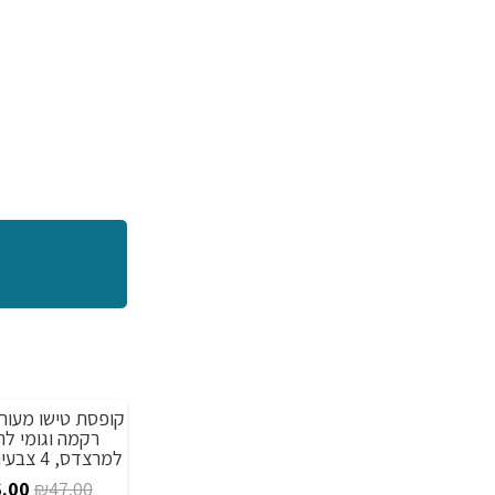
קופסת טישו מעור
מבצע!
רקמה וגומי ל
למרצדס, 4 צבעים לבחירה
המח
.00
₪
47.00