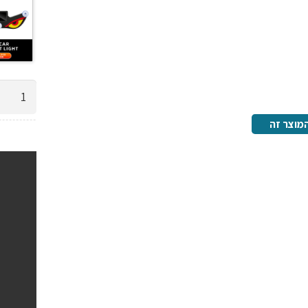
כמות
של
מוצר זה
עיניים
זזות
לרכב,
טעינה
סולארי
או
USB,
ואקום
לשמשה
4