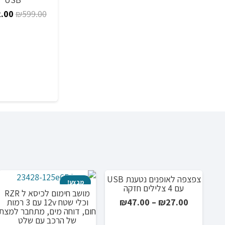
המח
.00
₪
599.00
המקו
היה:
.00.
צפצפה לאופנים נטענת USB
מבצע!
מבצע!
עם 4 צלילים חזקה
מושב חימום לכיסא ל RZR
טווח
וכלי שטח 12v עם 3 רמות
₪
47.00
–
₪
27.00
חום, דוחה מים, מתחבר למצת
מחירים:
של הרכב עם שלט