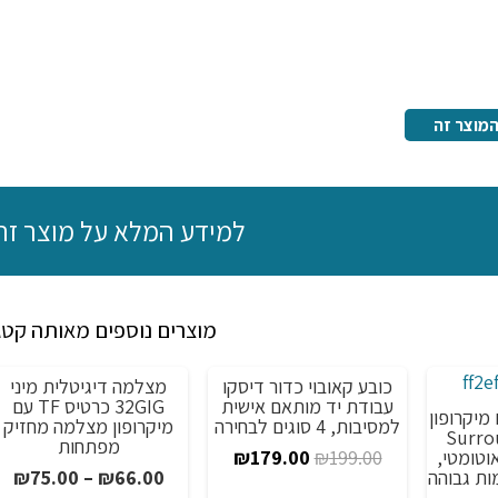
מוצר זה
למידע המלא על מוצר זה
מוצרים נוספים מאותה קטג
כובע קאובוי כדור דיסקו
מצלמה דיגיטלית מיני
מבצע!
מבצע!
עבודת יד מותאם אישית
32GIG כרטיס TF עם
 מיקרופון
למסיבות, 4 סוגים לבחירה
מיקרופון מצלמה מחזיק
7.1 Surround
מפתחות
המחיר
המחיר
So עם EQ אוטומטי,
₪
179.00
₪
199.00
טו
ות גבוהה
₪
75.00
–
₪
66.00
המקורי
הנוכחי