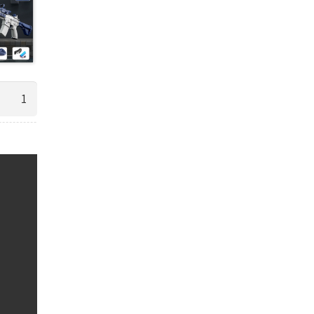
כמות
של
צעצוע
רובה
מים
חשמלי
איכותי
נטען
נגד
מים
יורה
אוטומטי