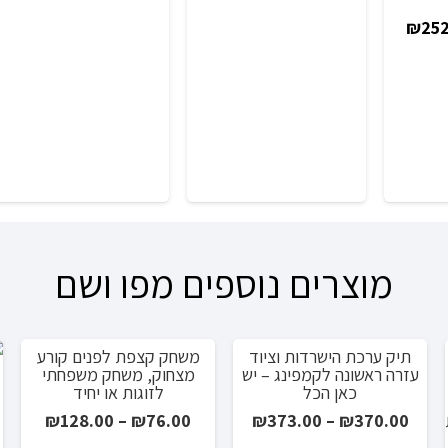
מח
היה:
הוא:
יר
המחיר
₪
252
₪179.00.
₪199.00.
רי
הנוכחי
עד
הוא:
₪252.00.
₪599
מוצרים נוספים מפו ושם
תיק ערכת הישרדות וציוד
משחק קצפת לפנים קורע
מבצע!
עזרה ראשונה לקמפינג – יש
מצחוק, משחק משפחתי
כאן הכל
לזוגות או יחיד
ל
טווח
טווח
₪
128.00
–
₪
76.00
₪
373.00
–
₪
370.00
מחירים:
מחירים