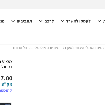
לעסק ולמשרד
לרכב
תחביבים
מוצ
 מים חשמלי איכותי נטען נגד מים יורה אוטומטי בכחול או ורוד
צעצוע ר
בכחול א
87.00
מק"ט:
להוספת 