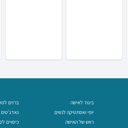
יר
חי
עד
עד
₪167
ביגוד לאישה
ברזים למט
יופי ואסתטיקה לנשים
גאדג'טים 
ראש של האישה
כיסויים לס