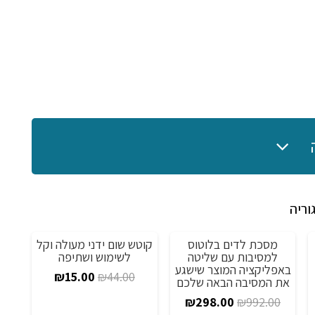
וריה
מסכת לדים בלוטוס
קוטש שום ידני מעולה וקל
מבצע!
מבצע!
למסיבות עם שליטה
לשימוש ושתיפה
באפליקציה המוצר שישגע
המחיר
המחיר
₪
15.00
₪
44.00
את המסיבה הבאה שלכם
המקורי
הנוכחי
וח
המחיר
המחיר
₪
298.00
₪
992.00