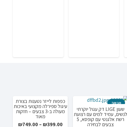
היה:
הוא:
ירים:
המקורי
הנוכחי
₪15.00.
₪44.00.
היה:
הוא:
₪298.00.
₪992.00.
הטל
הא
סי
כפפות לייזר נטענות בצורת
מבצע!
מבצע!
מ
עיגול ספירלה מקצועי באיכות
שעון LIGE דק עגול יוקרתי
מעולה ב-3 צבעים – חזקות
נשים, עמיד למים עם רצועת
מאוד
רשת אלגנטי עם קופסא, 5
טווח
צבעים לבחירה
₪
749.00
–
₪
399.00
: