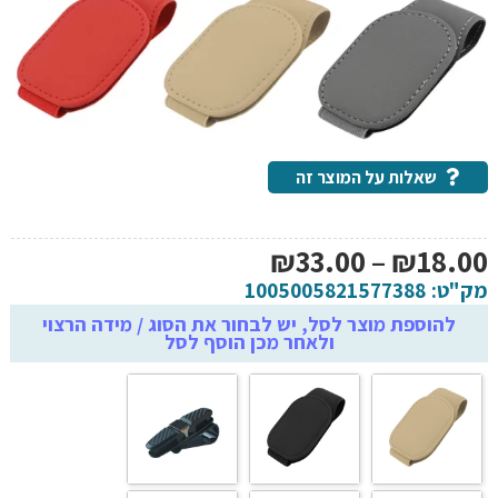
שאלות על המוצר זה
טווח
₪
33.00
–
₪
18.00
מחירים:
מק"ט:
1005005821577388
להוספת מוצר לסל, יש לבחור את הסוג / מידה הרצוי
ולאחר מכן הוסף לסל
עד