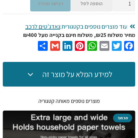
הוספה לסל
רכישה מהירה
של
קולב
קליפ
עוד מוצרים נוספים בקטגורית:
גאדג'טים לרכב
מחזיק
מחיר משלוח ₪25, משלוח חינם בקנייה מעל ₪400
מגנטי
Share
Gmail
LinkedIn
Pinterest
WhatsApp
Email
Twitter
Facebook
אוניברסלי
מעור
לרכב,
למידע המלא על מוצר זה
מתאים
למשקפיים
וכרטיס
מוצרים נוספים מאותה קטגוריה
אשראי
ועוד
מבצע!