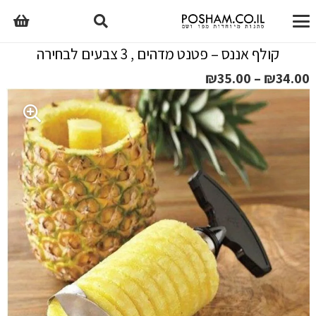
קולף אננס – פטנט מדהים , 3 צבעים לבחירה
טווח
₪
35.00
–
₪
34.00
מחירים:
עד