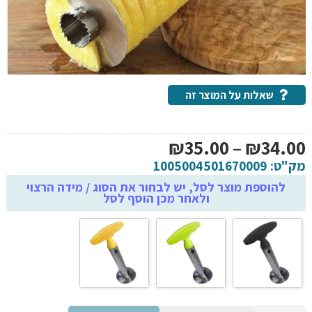
שאלות על המוצר זה
טווח
₪
35.00
–
₪
34.00
מחירים:
מק"ט:
1005004501670009
להוספת מוצר לסל, יש לבחור את הסוג / מידה הרצוי
ולאחר מכן הוסף לסל
עד