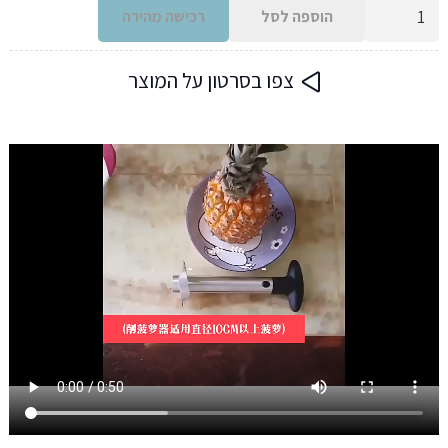
כמות
הוספה לסל
רכישה מהירה
של
קולף
צפו בסרטון על המוצר
אננס
-
פטנט
מדהים
,
3
צבעים
לבחירה