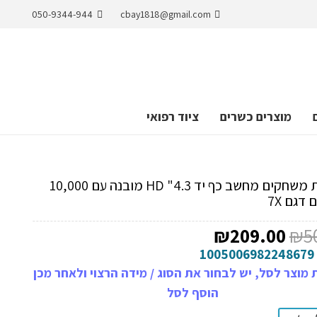
050-9344-944
cbay1818@gmail.com
מוצרים כשרים
ציוד רפואי
קונסולת משחקים מחשב כף יד 4.3" HD מובנה עם 10,000
דגם 7X
המחיר
המחיר
₪
209.00
₪
5
המקורי
הנוכחי
1005006982248679
היה:
הוא:
מוצר לסל, יש לבחור את הסוג / מידה הרצוי ולאחר מכן
₪209.00.
₪505.00.
הוסף לסל