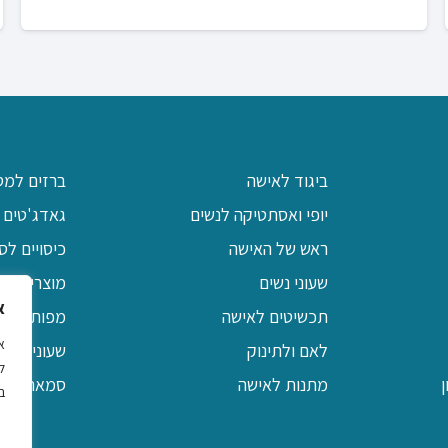
ביגוד לאישה
ברזים למט
יופי ואסתטיקה לנשים
גאדג'טים 
ראש של האישה
כיסויים לס
שעוני נשים
מוצרי יודא
א
תכשיטים לאישה
מפות שולח
לאם ולתינוק
שעוני קיר 
ל
מתנות לאישה
סמארטפונים / MP3 ו
ב