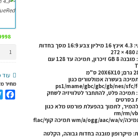
9998 במלא
:
4.3 אינץ 16 מיליון צבע 16:9 מסך בחדות
כמות
27
של
מובנה 8 GB זיכרון, תמיכה עד 128 עם
קונסולת
משחקים
עוד מ
מיכה בעשרה אמולטורים כגון
מחשב
מחיר משלוח ₪25, משלוח חי
ps1/mame/gbc/gbc/gb/nes/sfc/
כף
ok
תמיכה פלט, להתחבר לטלוויזיה לשחק
 בסרטים
יד
 להמיר, לתמוך בהפעלת פורמט מלא כגון
4.3"
rm/rm/vb/a
HD
mp3 תמיכה/wm/a/ogg/aac/wa/v תמיכה קוף/flac
מובנה
:
מיקרופון מובנה בחדות גבוהה, הקלטה
עם