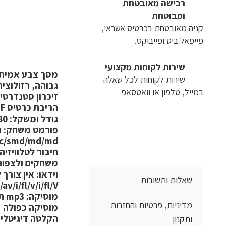
רכישה​ ​מאובטחת
ומבוטחת
קניה מאובטחת בכרטיס אשראי,
פייפאל ביט ופייבוקס.
שירות לקוחות מקצועי
מסך צבע אמיתי
שירות לקוחות לכל שאלה
גבוהה, רזולוציה 480 × 2
במייל, טלפון או וואטסאפ
זיכרון סטנדרטי:
הריבת כרטיס TF
גודל ומשקל:
280 גרם; 20X6X10 ס"מ
פורמט משחק:
ת
fc/smd/md/md
חיבור לטלוויזיה:
משחקים ולצפות
וידאו
: אין צורך
שאלות ותשובות
v/i/fl/v/i/fl/V
מוסיקה:
מדיניות, פרטיות והחזרות
מוסיקה כפולה
הקלטה דיגיטלית
ותקנון