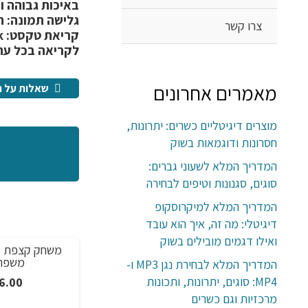
באיכות גבוהה ו
גלישה תמונה:
תמיכה f
צרו קשר
קריאת טקסט:
לקריאה בכל עת
מאמרים אחרונים
שאלות על ה
מוצרים דיגיטליים כשרים: יתרונות,
חסרונות ודוגמאות בשוק
המדריך המלא לשעוני גברים:
סוגים, סגנונות וטיפים לבחירה
המדריך המלא למיקרוסקופ
דיגיטלי: מה זה, איך הוא עובד
ואילו דגמים מובילים בשוק
משחק קצפת לפנים קורע מצחוק, משחק
מבצע!
משפחתי לזוגות או יחיד
המדריך המלא לבחירת נגן MP3 ו-
טווח
MP4: סוגים, יתרונות, ותכונות
עיצוב שיער ו
₪
128.00
–
₪
76.00
מרכזיות וגם כשרים
מחירים:
5.00