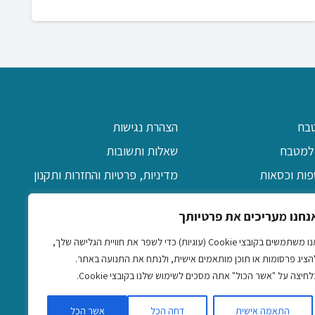
המחיר
המחיר
₪
70.00
₪
140.00
המקורי
הנוכחי
היה:
הוא:
₪70.00.
₪140.00.
בח
הצהרת נגישות
למטבח
שאלות ותשובות
פות וכסאות
מדיניות, פרטיות והחזרות ותקנון
יקה
אודות
נחנו מעריכים את פרטיותך
ן
צרו קשר
אנו משתמשים בקובצי Cookie (עוגיות) כדי לשפר את חוויית הגלישה שלך,
דקורטיביים
הציג פרסומות או תוכן מותאמים אישית, ולנתח את התנועה באתר.
אביזרים
לחיצה על "אשר הכול" אתה מסכים לשימוש שלנו בקובצי Cookie.
התאמה אישית
דחה הכל
אשר הכל