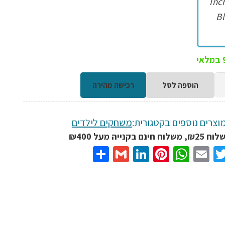
י
הוספה לסל
רכישה מהירה
וצרים נוספים בקטגורית:
משחקים לילדים
נם בקנייה מעל ₪400
Share
Gmail
LinkedIn
Pinterest
WhatsApp
Email
Twitter
Facebo