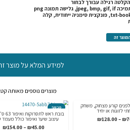
הקלטה רגילה עבורך לבחור
10,000
jpeg, bmp, gif, i, גלישה תמונה png
משחקים
txt-book, פונקצית סימניה ייחודית, קלה
דגם
7X
מוצר זה
למידע המלא על מוצר זה
מוצרים נוספים מאותה קטג
מבצע!
בובת ראש לתסרוקות ואיפור 63 ס"מ לאימון
10,0000 תחמושת כדורי ג'ל לרו
איפור כולל מעמד שולחני
אוויר 7-8 מ"מ
טווח
טו
₪
125.00
–
₪
17.00
₪
154.00
–
₪
4