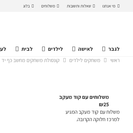
מי אנחנו
שאלות ותשובות
משלוחים
בלוג
לגבר
לאישה
לילדים
לבית
לעס
ראשי
משחקים לילדים
קונסולת משחקים מחשב כף יד 4.3" HD מובנה עם 10,000 משחקים דגם 7X
משלוחים עם קוד מעקב
₪25
משלוח​ עם קוד מעקב המגיע
למרכז חלוקה הקרובה.