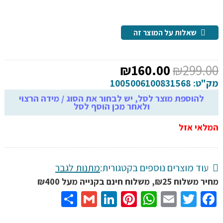
שאלות על המוצר זה
המחיר
המחיר
₪
160.00
₪
299.00
המקורי
הנוכחי
מק"ט:
1005006100831568
היה:
הוא:
להוספת מוצר לסל, יש לבחור את הסוג / מידה הרצוי
ולאחר מכן הוסף לסל
₪160.00.
₪299.00.
המלאי אזל
עוד מוצרים נוספים בקטגורית:
מתנות לגבר
מחיר משלוח ₪25, משלוח חינם בקנייה מעל ₪400
Share
Gmail
LinkedIn
Pinterest
WhatsApp
Email
Twitter
Facebook