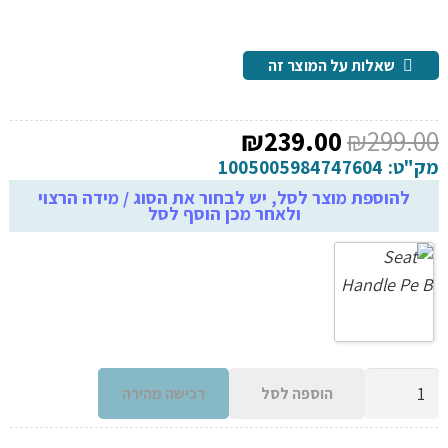
שאלות על המוצר זה
המחיר
המחיר
₪
239.00
₪
299.00
המקורי
הנוכחי
מק"ט:
1005005984747604
היה:
הוא:
להוספת מוצר לסל, יש לבחור את הסוג / מידה הרצוי
ולאחר מכן הוסף לסל
₪239.00.
₪299.00.
כמות
הוספה לסל
רכישה מהירה
של
קיט