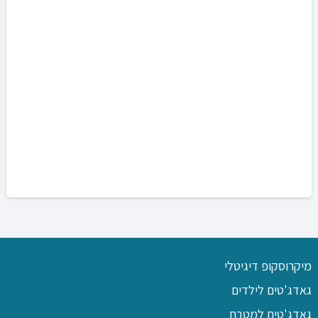
מיקרוסקופ דיגיטלי
גאדג'טים לילדים
גאדג'טים למטבח