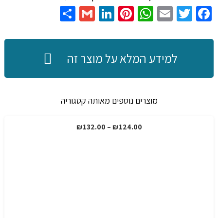
Share
Gmail
LinkedIn
Pinterest
WhatsApp
Email
Twitter
Facebook
למידע המלא על מוצר זה
מוצרים נוספים מאותה קטגוריה
טווח
₪
132.00
–
₪
124.00
מבצע!
מחירים:
עד