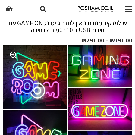
שילוט קיר מנורת ניאון לחדר גיימינג GAME ON עם
חיבור USB ב 10 דגמים לבחירה
טווח
₪
291.00
–
₪
191.00
מחירים:
עד