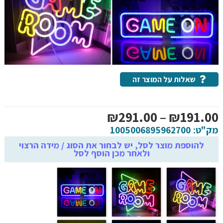
שאלות על המוצר זה
טווח
₪
291.00
–
₪
191.00
מחירים:
מק"ט:
1005006895962700
להוספת מוצר לסל, יש לבחור את הסוג / מידה הרצוי
ולאחר מכן הוסף לסל
עד