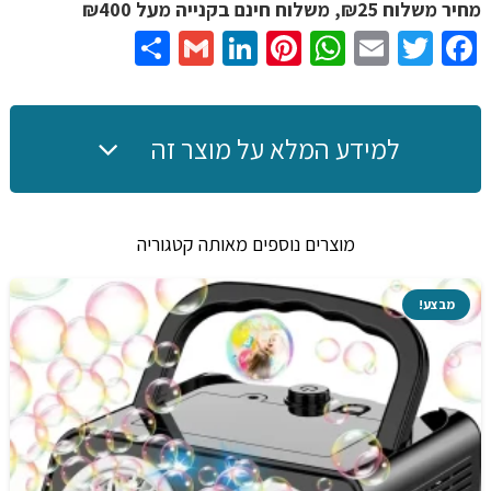
מנורת
מחיר משלוח ₪25, משלוח חינם בקנייה מעל ₪400
ניאון
Share
Gmail
LinkedIn
Pinterest
WhatsApp
Email
Twitter
Facebook
לחדר
גיימינג
GAME
למידע המלא על מוצר זה
ON
עם
חיבור
מוצרים נוספים מאותה קטגוריה
USB
ב
מבצע!
10
דגמים
לבחירה