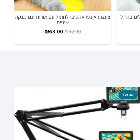
ם בגודל
צעצוע אינטראקטיבי לחתול עם אורות וגם מנקה
תיק 
שיניים
יר
המחיר
המחיר
₪
63.00
₪
92.00
כחי
המקורי
הנוכחי
:
היה:
הוא:
₪63.00.
₪92.00.
₪49.
מבצע!