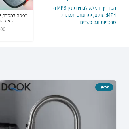
המדריך המלא לבחירת נגן MP3 ו-
MP4: סוגים, יתרונות, ותכונות
אפוד רצועת בריחה לחתולים או כלבים קטנים
כפפה להסרת שי
מחמד, שליטה קלה, 8 צבעים לבחירה
שאוספת
מרכזיות וגם כשרים
טווח
.00
₪
67.00
–
₪
32.00
מחירים:
עד
מבצע!