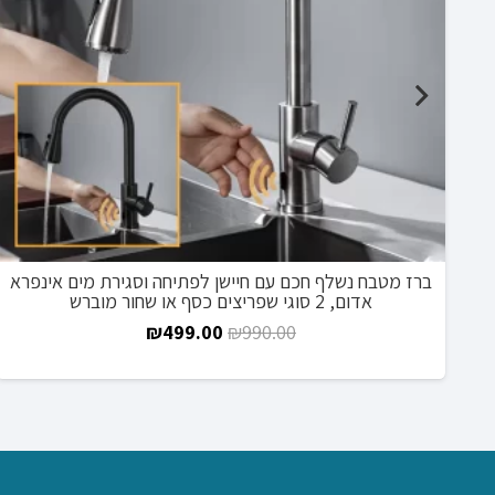
ם 26 מצבים, עם
ברז מטבח נשלף חכם עם חיישן לפתיחה וסגירת מים אינפרא
בע
אדום, 2 סוגי שפריצים כסף או שחור מוברש
המחיר
המחיר
₪
499.00
₪
990.00
המקורי
הנוכחי
היה:
הוא:
₪499.00.
₪990.00.