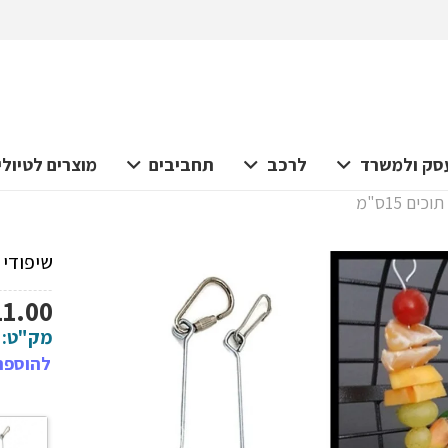
סק ולמשרד
לרכב
תחביבים
מוצרים לטיולי
ם 15ס"מ
שיפודי א
11.00
מק"ט:
להוספת 