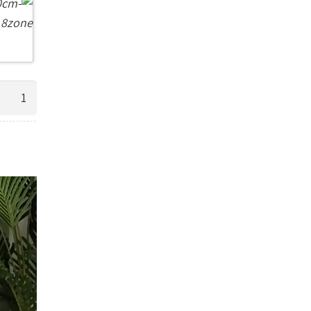
כמות
של
שמיכה
חשמלית
פנצ'ו
לבישה
מחמת
נטענת
5v
USB
רך
קטיפה,