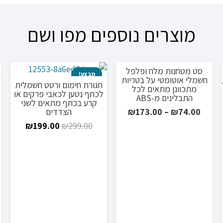
מוצרים נוספים מפו ושם
סט מטחנות מלח ופלפל
צ
מבצע!
מבצע!
חשמלי אוטומטי על בטריות
חגורת חימום ורטט חשמלית
מתכוונן מתאים לכל
לכתף נטען לכאבי פרקים או
התבלינים מ-ABS
קרע בכתף מתאים לשני
טווח
הצדדים
₪
173.00
–
₪
74.00
ר
מחירים:
המחיר
המחיר
₪
199.00
₪
299.00
י
המקורי
הנוכחי
עד
היה:
הוא:
99.00.
₪299.00.
₪3