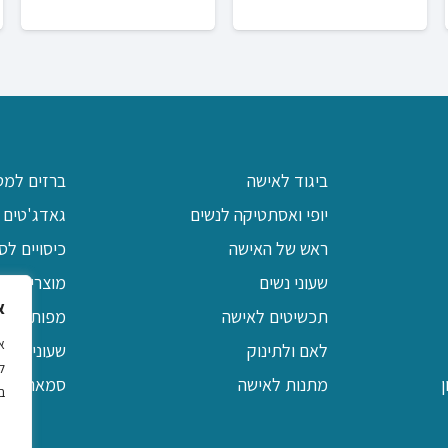
ביגוד לאישה
ברזים למט
יופי ואסתטיקה לנשים
גאדג'טים 
ראש של האישה
כיסויים לס
שעוני נשים
מוצרי יודא
א
תכשיטים לאישה
מפות שולח
לאם ולתינוק
שעוני קיר 
ל
מתנות לאישה
סמארטפונים / MP3 ו
ב