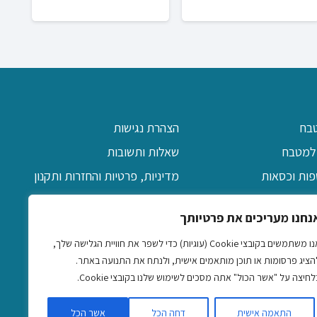
0
בח
הצהרת נגישות
למטבח
שאלות ותשובות
פות וכסאות
מדיניות, פרטיות והחזרות ותקנון
יקה
אודות
נחנו מעריכים את פרטיותך
ן
צרו קשר
אנו משתמשים בקובצי Cookie (עוגיות) כדי לשפר את חוויית הגלישה שלך,
דקורטיביים
הציג פרסומות או תוכן מותאמים אישית, ולנתח את התנועה באתר.
אביזרים
לחיצה על "אשר הכול" אתה מסכים לשימוש שלנו בקובצי Cookie.
התאמה אישית
דחה הכל
אשר הכל