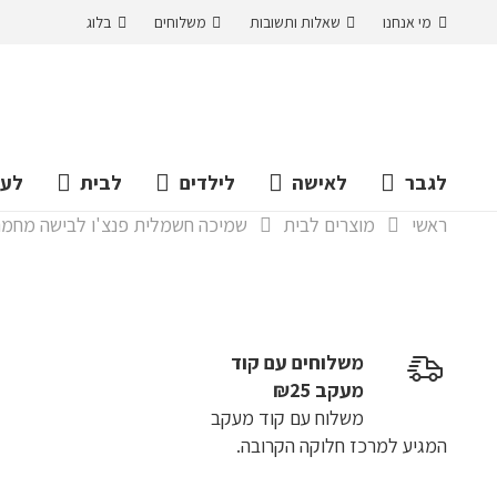
מי אנחנו
שאלות ותשובות
משלוחים
בלוג
לגבר
לאישה
לילדים
לבית
לעס
ראשי
מוצרים לבית
שמיכה חשמלית פנצ'ו לבישה מחמת נטענת 5v USB רך קטיפה, 8 אזורי ח
משלוחים עם קוד
מעקב ₪25
משלוח​ עם קוד מעקב
המגיע למרכז חלוקה הקרובה.