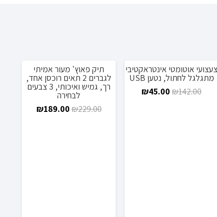
עצועי אוטומטי אינטראקטיבי
תיק פאוץ' מעור אמיתי
מבצע!
מבצע!
מ
מתגלגל לחתול, נטען USB
לגברים 2 תאים רוכסן אחד,
רך, גמיש ואיכותי, 3 צבעים
המחיר
המחיר
₪
45.00
₪
142.00
לבחירה
המקורי
הנוכחי
המחיר
המחיר
₪
189.00
₪
229.00
היה:
הוא:
המקורי
הנוכחי
₪45.00.
₪142.00.
היה:
הוא:
₪189.00.
₪229.00.
₪1
חלקי
urvC
Edge
/