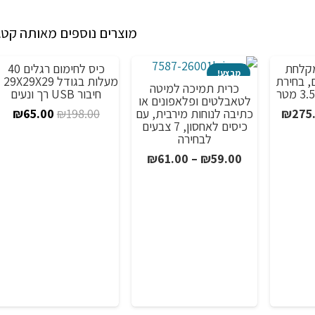
מוצרים נוספים מאותה קטג
מקלחת
כיס לחימום רגלים 40
מבצע!
מבצע!
, בחירת
מעלות בגו
כרית תמיכה למיטה
חיבור USB רך ונעים
לטאבלטים ופלאפונים או
טווח
המחיר
המח
כתיבה לנוחות מירבית, עם
₪
65.00
₪
198.00
₪
275
כיסים לאחסון, 7 צבעים
מחירים:
המקורי
הנו
לבחירה
היה:
הוא
טווח
₪
61.00
–
₪
59.00
עד
₪198.00.
00.
מחירים:
עד