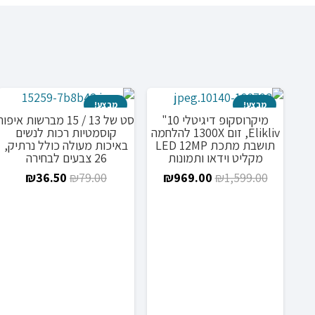
מבצע!
מבצע!
מיקרוסקופ דיגיטלי 10"
סט של 13 / 15 מברשות איפור
Elikliv, זום 1300X להלחמה
קוסמטיות רכות לנשים
תושבת מתכת LED 12MP
באיכות מעולה כולל נרתיק,
מקליט וידאו ותמונות
26 צבעים לבחירה
המחיר
המחיר
המחיר
המחי
₪
36.50
₪
79.00
₪
969.00
₪
1,599.00
המקורי
הנוכחי
המקורי
הנוכח
היה:
הוא:
היה:
הוא:
6.50.
₪79.00.
₪969.00.
₪1,599.00.