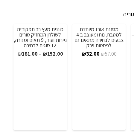
וריה
מסננת אורז מיוחדת
כוננית מעץ רב תפקודית
מבצע!
מבצע!
מ
דל 29X29X29 –
למטבח, נוח ומעוצב ב 4
לשולחן המחזיק טורים
צבעים לבחירה מתאים גם
ניירות ועוד, 9 תאים ומגירה,
לפסטות וירק
12 סוגים לבחירה
יר
המחיר
המחיר
טווח
₪
181.00
–
₪
152.00
₪
32.00
₪
57.00
כחי
המקורי
הנוכחי
מחירים:
:
היה:
הוא:
₪65.
₪57.00.
₪32.00.
עד
חל
 /
/
ge
00