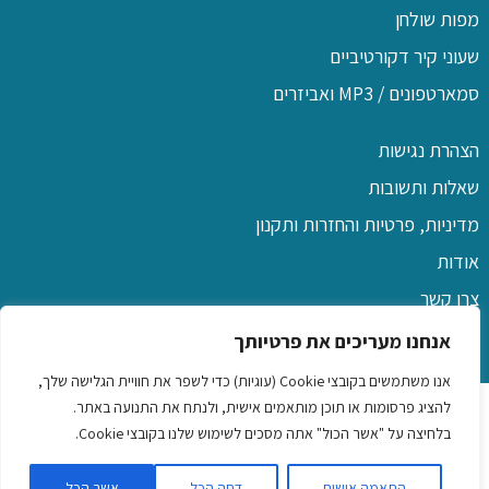
מפות שולחן
שעוני קיר דקורטיביים
סמארטפונים / MP3 ואביזרים
הצהרת נגישות
שאלות ותשובות
מדיניות, פרטיות והחזרות ותקנון
אודות
צרו קשר
אנחנו מעריכים את פרטיותך
אנו משתמשים בקובצי Cookie (עוגיות) כדי לשפר את חוויית הגלישה שלך,
כל הזכויות שמורות לפו שם
להציג פרסומות או תוכן מותאמים אישית, ולנתח את התנועה באתר.
בלחיצה על "אשר הכול" אתה מסכים לשימוש שלנו בקובצי Cookie.
שמלות לילדות
|
כיסוי ראש לנשים
|
שמלות לנשים ונערות
|
שעוני
התאמה אישית
דחה הכל
אשר הכל