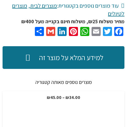
מחצלת
עוד מוצרים נוספים בקטגורית:
מוצרים לבית
,
מוצרים
חשמלית
לטיולים
מחממת
מחיר משלוח ₪25, משלוח חינם בקנייה מעל ₪400
תרמית
Share
Gmail
LinkedIn
Pinterest
WhatsApp
Email
Twitter
Facebook
בגודל
29X58
ס"מ
למידע המלא על מוצר זה
עם
שלט
לשליטה
מוצרים נוספים מאותה קטגוריה
על
רמת
טווח
₪
45.00
–
₪
34.00
מבצע!
החום
מחירים:
עד